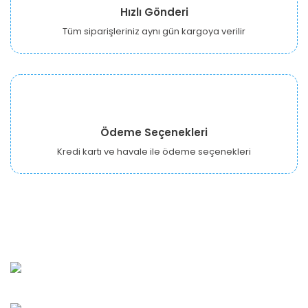
Hızlı Gönderi
Tüm siparişleriniz aynı gün kargoya verilir
Ödeme Seçenekleri
Kredi kartı ve havale ile ödeme seçenekleri
URBANGARDEN Tarım ve Sanayi LTD.
Oğuzlar Mah. 1388. Cadde No: 32-B Çankaya/ANKARA
Bahçelievler Mah. Orhan Şaik Gökyay Sokak No: 8-A