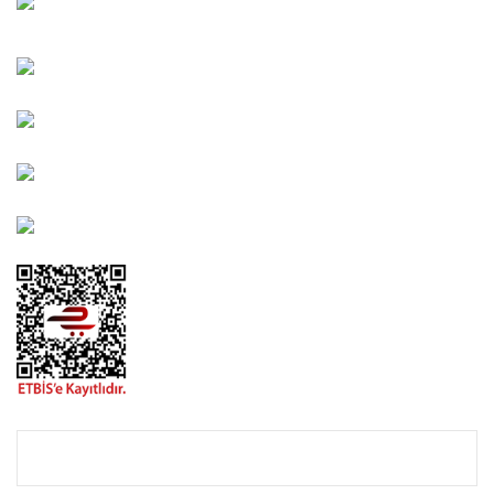
Karşıyaka/İZMİR
Kahramanlar Mah. 1417. Sokak No: 9-AB Konak/İZMİR
Bayındır Mah. 322. Sokak No: 30-2 Muratpaşa/Antalya
0850 582 8940
destek@urbangarden.com.tr
KURUMSAL