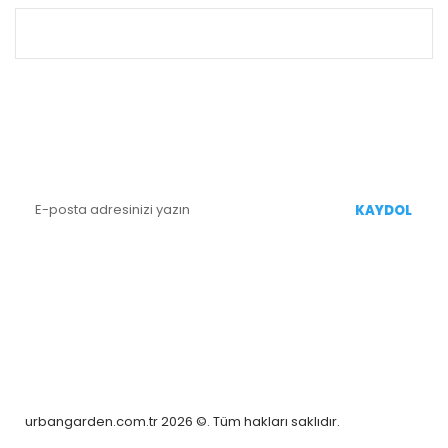
ALIŞVERİŞ
E-BÜLTEN KAYIT
Yenililiklerden Haberdar Olmak İçin Kaydolun
KAYDOL
BİZİ TAKİP EDİN
urbangarden.com.tr 2026 ©. Tüm hakları saklıdır.