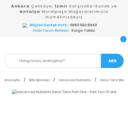
Ankara
Çankaya,
İzmir
Karşıyaka-Konak ve
Antalya
Muratpaşa Mağazalarımızla
Hizmetinizdeyiz
Müşteri Destek Hattı
: 0850 582 8940
Hobi Tarım Rehberi
Kargo Takibi
ARA
Anasayfa
Bitki Besinleri
Advanced Nutrients
Sensi Terra Bitki B