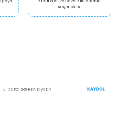
kargoya
Kredi kartı ve havale ile ödeme
seçenekleri
E-BÜLTEN KAYIT
enililiklerden Haberdar Olmak İçin Kaydolun
KAYDOL
İZİ TAKİP EDİN