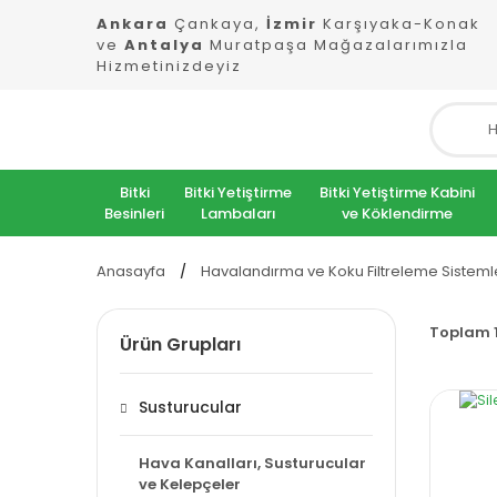
Ankara
Çankaya,
İzmir
Karşıyaka-Konak
ve
Antalya
Muratpaşa Mağazalarımızla
Hizmetinizdeyiz
Bitki
Bitki Yetiştirme
Bitki Yetiştirme Kabini
Besinleri
Lambaları
ve Köklendirme
Anasayfa
Havalandırma ve Koku Filtreleme Sisteml
Toplam 
Ürün Grupları
Susturucular
Hava Kanalları, Susturucular
ve Kelepçeler