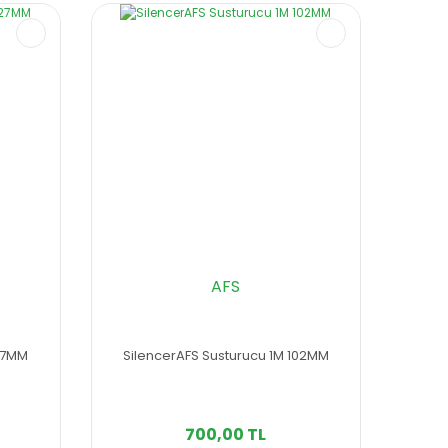
AFS
127MM
SilencerAFS Susturucu 1M 102MM
700,00 TL