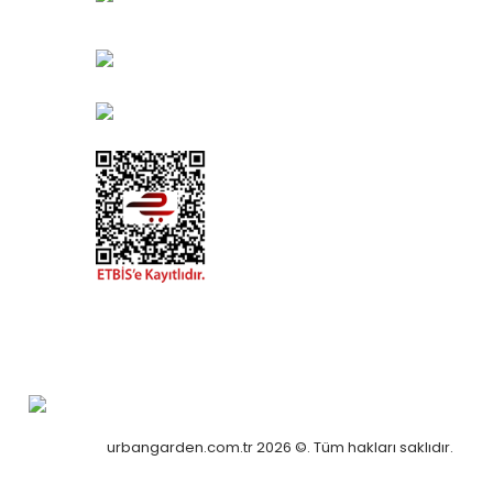
Muratpaşa/Antalya
0850 582 8940
destek@urbangarden.com.tr
urbangarden.com.tr 2026 ©. Tüm hakları saklıdır.