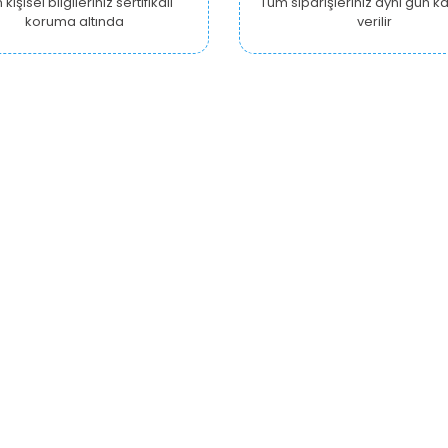
kişisel bilgileriniz sertifikalı
Tüm siparişleriniz aynı gün 
koruma altında
verilir
KURUMSAL
ALIŞVERİŞ
Y
Hakkımızda
Hesabım
Ankara Growshop
Siparişlerim
İzmir Growshop
Alışveriş Sepetim
A
Antalya Growshop
Beğendiklerim
Gizlilik Güvenlik Politikası
Yardım
B
R
Mesafeli Satış Sözleşmesi
Sıkça Sorulan Sorular
Kişisel Veriler Politikası