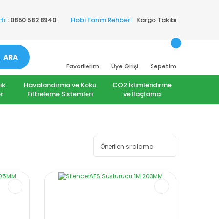
Hobi Tarım Rehberi
Kargo Takibi
tı
: 0850 582 8940
ARA
Favorilerim
Üye Girişi
Sepetim
ik
Havalandırma ve Koku
CO2 İklimlendirme
r
Filtreleme Sistemleri
ve İlaçlama