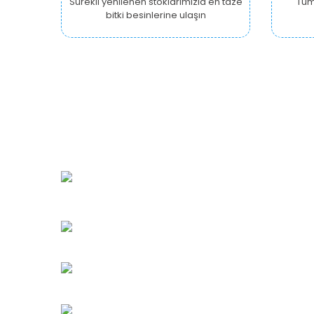
Sürekli yenilenen stoklarımızla en taze
Tüm 
bitki besinlerine ulaşın
URBANGARDEN Tarım ve Sanayi LTD.
Oğuzlar Mah. 1388. Cadde No: 32-B
Çankaya/ANKARA
Bahçelievler Mah. Orhan Şaik Gökyay Sokak No: 8-
Karşıyaka/İZMİR
Kahramanlar Mah. 1417. Sokak No: 9-AB Konak/İZMİ
Bayındır Mah. 322. Sokak No: 30-2