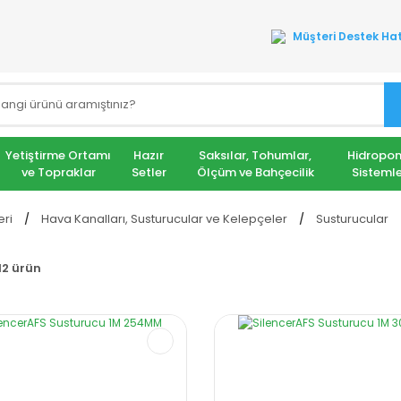
Müşteri Destek Hat
Yetiştirme Ortamı
Hazır
Saksılar, Tohumlar,
Hidropon
ve Topraklar
Setler
Ölçüm ve Bahçecilik
Sistemle
eri
Hava Kanalları, Susturucular ve Kelepçeler
Susturucular
12 ürün