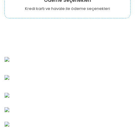
Ödeme Seçenekleri
Kredi kartı ve havale ile ödeme seçenekleri
URBANGARDEN Tarım ve Sanayi LTD.
Oğuzlar Mah. 1388. Cadde No: 32-B Çankaya/ANKARA
Bahçelievler Mah. Orhan Şaik Gökyay Sokak No: 8-A
Karşıyaka/İZMİR
Kahramanlar Mah. 1417. Sokak No: 9-AB Konak/İZMİR
Bayındır Mah. 322. Sokak No: 30-2 Muratpaşa/Antalya
0850 582 8940