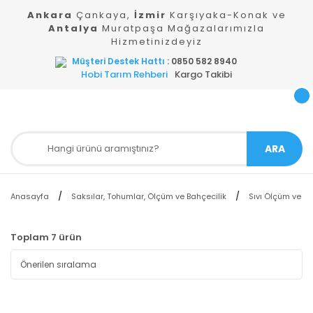
Ankara
Çankaya,
İzmir
Karşıyaka-Konak ve
Antalya
Muratpaşa Mağazalarımızla
Hizmetinizdeyiz
Müşteri Destek Hattı
: 0850 582 8940
Hobi Tarım Rehberi
Kargo Takibi
ARA
Anasayfa
Saksılar, Tohumlar, Ölçüm ve Bahçecilik
Sıvı Ölçüm ve Te
Toplam 7 ürün