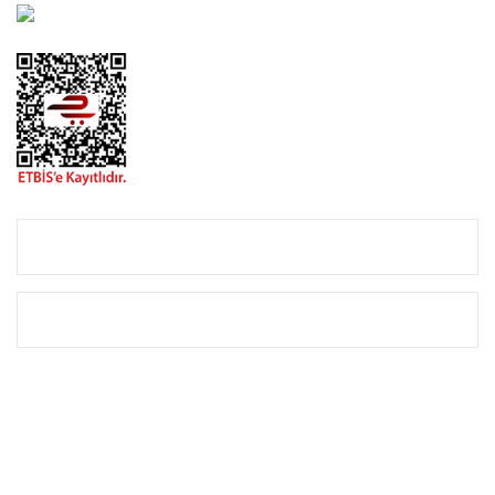
destek@urbangarden.com.tr
KURUMSAL
ALIŞVERİŞ
E-BÜLTEN KAYIT
Yenililiklerden Haberdar Olmak İçin Kaydolun