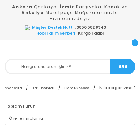
Ankara
Çankaya,
İzmir
Karşıyaka-Konak ve
Antalya
Muratpaşa Mağazalarımızla
Hizmetinizdeyiz
Müşteri Destek Hattı
: 0850 582 8940
Hobi Tarım Rehberi
Kargo Takibi
ARA
Mikroorganizma Bes
Anasayfa
Bitki Besinleri
Plant Success
Toplam 1 ürün