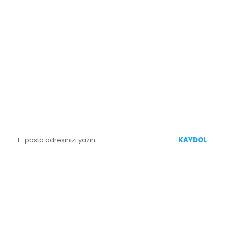
KURUMSAL
ALIŞVERİŞ
E-BÜLTEN KAYIT
Yenililiklerden Haberdar Olmak İçin Kaydolun
KAYDOL
BİZİ TAKİP EDİN