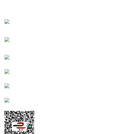
URBANGARDEN Tarım ve Sanayi LTD.
Oğuzlar Mah. 1388. Cadde No: 32-B Çankaya/ANKARA
Bahçelievler Mah. Orhan Şaik Gökyay Sokak No: 8-A
Karşıyaka/İZMİR
Kahramanlar Mah. 1417. Sokak No: 9-AB Konak/İZMİR
Bayındır Mah. 322. Sokak No: 30-2 Muratpaşa/Antalya
0850 582 8940
destek@urbangarden.com.tr