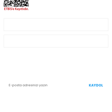
KURUMSAL
ALIŞVERİŞ
E-BÜLTEN KAYIT
Yenililiklerden Haberdar Olmak İçin Kaydolun
KAYDOL
BİZİ TAKİP EDİN