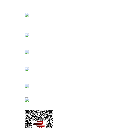
Oğuzlar Mah. 1388. Cadde No: 32-B
Çankaya/ANKARA
Bahçelievler Mah. Orhan Şaik Gökyay Sokak No: 8-
Karşıyaka/İZMİR
Kahramanlar Mah. 1417. Sokak No: 9-AB Konak/İZMİ
Bayındır Mah. 322. Sokak No: 30-2
Muratpaşa/Antalya
0850 582 8940
destek@urbangarden.com.tr