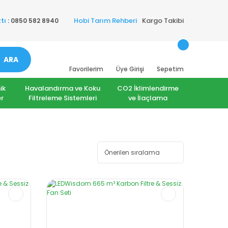
Hobi Tarım Rehberi
Kargo Takibi
tı
: 0850 582 8940
ARA
Favorilerim
Üye Girişi
Sepetim
ik
Havalandırma ve Koku
CO2 İklimlendirme
r
Filtreleme Sistemleri
ve İlaçlama