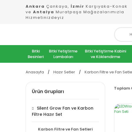
Ankara
Çankaya,
İzmir
Karşıyaka-Konak
ve
Antalya
Muratpaşa Mağazalarımızla
Hizmetinizdeyiz
Bitki
Bitki Yetiştirme
Bitki Yetiştirme Kabini
Besinleri
Lambaları
ve Köklendirme
Anasayfa
Hazır Setler
Karbon Filtre ve Fan Setle
Toplam 
Ürün Grupları
Silent Grow Fan ve Karbon
Filtre Hazır Set
Karbon Filtre ve Fan Setleri