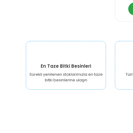
En Taze Bitki Besinleri
Sürekli yenilenen stoklarımızla en taze
Tüm 
bitki besinlerine ulaşın
URBANGARDEN Tarım ve Sanayi LTD.