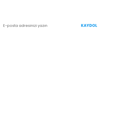
enililiklerden Haberdar Olmak İçin Kaydolun
KAYDOL
İZİ TAKİP EDİN