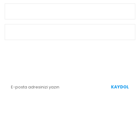
KURUMSAL
ALIŞVERİŞ
E-BÜLTEN KAYIT
Yenililiklerden Haberdar Olmak İçin Kaydolun
KAYDOL
BİZİ TAKİP EDİN