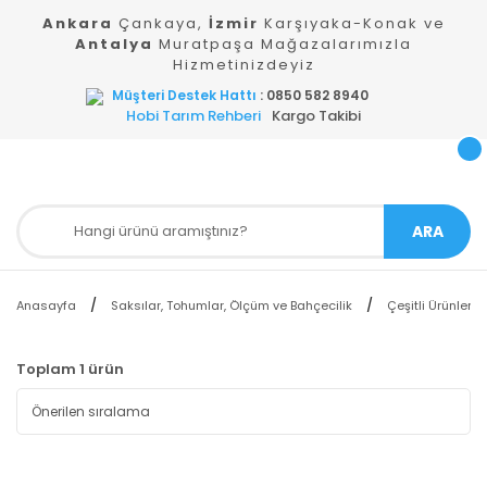
Ankara
Çankaya,
İzmir
Karşıyaka-Konak ve
Antalya
Muratpaşa Mağazalarımızla
Hizmetinizdeyiz
Müşteri Destek Hattı
: 0850 582 8940
Hobi Tarım Rehberi
Kargo Takibi
ARA
Anasayfa
Saksılar, Tohumlar, Ölçüm ve Bahçecilik
Çeşitli Ürünler
Toplam 1 ürün