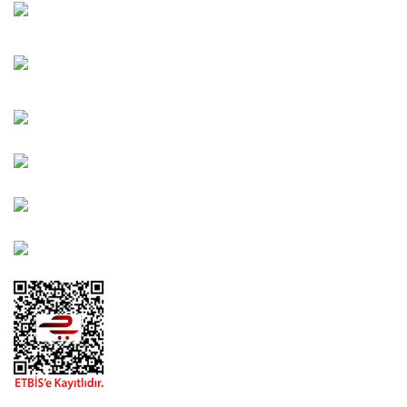
Oğuzlar Mah. 1388. Cadde No: 32-B Çankaya/ANKARA
Bahçelievler Mah. Orhan Şaik Gökyay Sokak No: 8-A
Karşıyaka/İZMİR
Kahramanlar Mah. 1417. Sokak No: 9-AB Konak/İZMİR
Bayındır Mah. 322. Sokak No: 30-2 Muratpaşa/Antalya
0850 582 8940
destek@urbangarden.com.tr