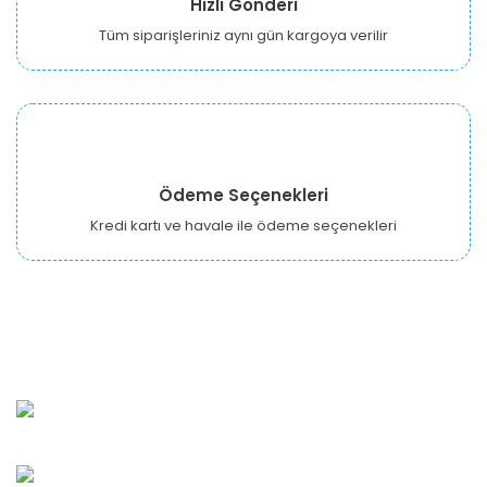
Hızlı Gönderi
Tüm siparişleriniz aynı gün kargoya verilir
Ödeme Seçenekleri
Kredi kartı ve havale ile ödeme seçenekleri
URBANGARDEN Tarım ve Sanayi LTD.
Oğuzlar Mah. 1388. Cadde No: 32-B Çankaya/ANKARA
Bahçelievler Mah. Orhan Şaik Gökyay Sokak No: 8-A
Karşıyaka/İZMİR