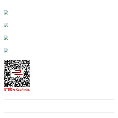
Kahramanlar Mah. 1417. Sokak No: 9-AB Konak/İZMİR
Bayındır Mah. 322. Sokak No: 30-2 Muratpaşa/Antalya
0850 582 8940
destek@urbangarden.com.tr
KURUMSAL