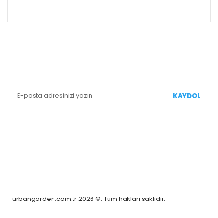
ALIŞVERİŞ
E-BÜLTEN KAYIT
Yenililiklerden Haberdar Olmak İçin Kaydolun
KAYDOL
BİZİ TAKİP EDİN
urbangarden.com.tr 2026 ©. Tüm hakları saklıdır.