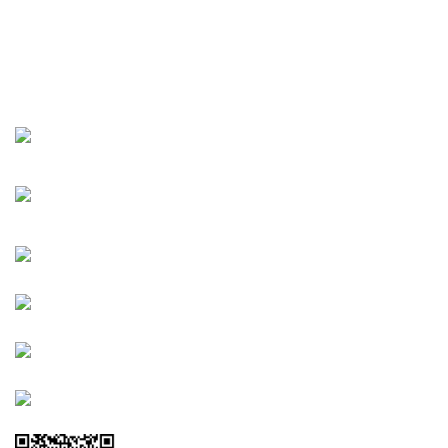
URBANGARDEN Tarım ve Sanayi LTD.
Oğuzlar Mah. 1388. Cadde No: 32-B Çankaya/ANKARA
Bahçelievler Mah. Orhan Şaik Gökyay Sokak No: 8-A
Karşıyaka/İZMİR
Kahramanlar Mah. 1417. Sokak No: 9-AB Konak/İZMİR
Bayındır Mah. 322. Sokak No: 30-2 Muratpaşa/Antalya
0850 582 8940
destek@urbangarden.com.tr