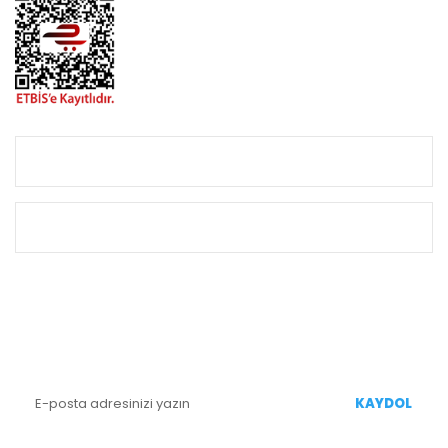
KURUMSAL
ALIŞVERİŞ
E-BÜLTEN KAYIT
Yenililiklerden Haberdar Olmak İçin Kaydolun
KAYDOL