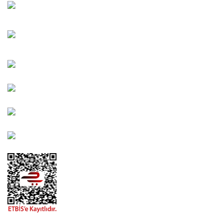
Oğuzlar Mah. 1388. Cadde No: 32-B Çankaya/ANKARA
Bahçelievler Mah. Orhan Şaik Gökyay Sokak No: 8-A
Karşıyaka/İZMİR
Kahramanlar Mah. 1417. Sokak No: 9-AB Konak/İZMİR
Bayındır Mah. 322. Sokak No: 30-2 Muratpaşa/Antalya
0850 582 8940
destek@urbangarden.com.tr