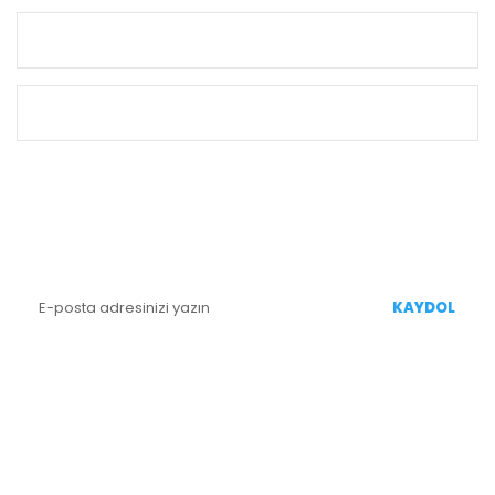
KURUMSAL
ALIŞVERİŞ
E-BÜLTEN KAYIT
Yenililiklerden Haberdar Olmak İçin Kaydolun
KAYDOL
BİZİ TAKİP EDİN