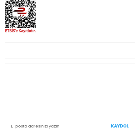
KURUMSAL
ALIŞVERİŞ
E-BÜLTEN KAYIT
Yenililiklerden Haberdar Olmak İçin Kaydolun
KAYDOL