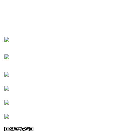
URBANGARDEN Tarım ve Sanayi LTD.
Oğuzlar Mah. 1388. Cadde No: 32-B Çankaya/ANKARA
Bahçelievler Mah. Orhan Şaik Gökyay Sokak No: 8-A
Karşıyaka/İZMİR
Kahramanlar Mah. 1417. Sokak No: 9-AB Konak/İZMİR
Bayındır Mah. 322. Sokak No: 30-2 Muratpaşa/Antalya
0850 582 8940
destek@urbangarden.com.tr