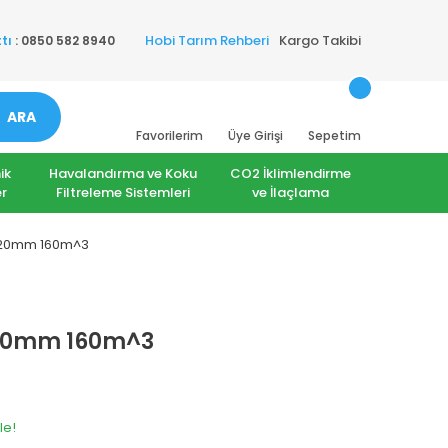
Hobi Tarım Rehberi
Kargo Takibi
tı
: 0850 582 8940
ARA
Favorilerim
Üye Girişi
Sepetim
ik
Havalandırma ve Koku
CO2 İklimlendirme
r
Filtreleme Sistemleri
ve İlaçlama
 120mm 160m^3
 120mm 160m^3
le!