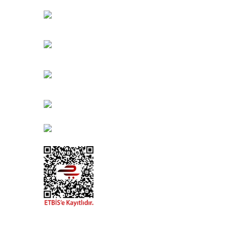
Bahçelievler Mah. Orhan Şaik Gökyay Sokak No: 8-
Karşıyaka/İZMİR
Kahramanlar Mah. 1417. Sokak No: 9-AB Konak/İZMİ
Bayındır Mah. 322. Sokak No: 30-2
Muratpaşa/Antalya
0850 582 8940
destek@urbangarden.com.tr