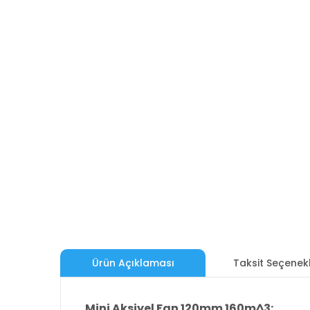
Ürün Açıklaması
Taksit Seçenekl
Mini Aksiyel Fan 120mm 160m^3: