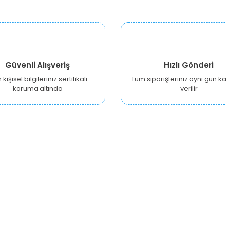
Güvenli Alışveriş
Hızlı Gönderi
kişisel bilgileriniz sertifikalı
Tüm siparişleriniz aynı gün 
koruma altında
verilir
KURUMSAL
ALIŞVERİŞ
Y
Hakkımızda
Hesabım
Ankara Growshop
Siparişlerim