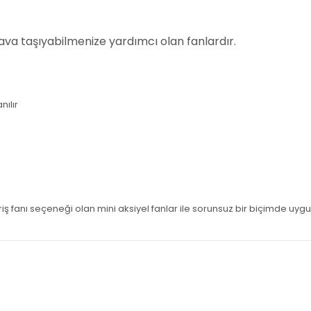
 hava taşıyabilmenize yardımcı olan fanlardır.
nılır
l giriş fanı seçeneği olan mini aksiyel fanlar ile sorunsuz bir biçimde uyg