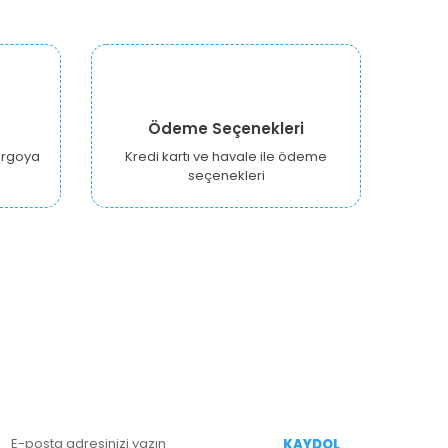
Ödeme Seçenekleri
kargoya
Kredi kartı ve havale ile ödeme
seçenekleri
E-BÜLTEN KAYIT
enililiklerden Haberdar Olmak İçin Kaydolun
KAYDOL