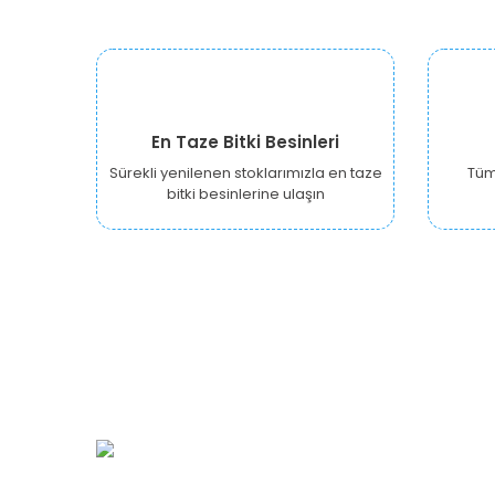
En Taze Bitki Besinleri
Sürekli yenilenen stoklarımızla en taze
Tüm 
bitki besinlerine ulaşın
URBANGARDEN Tarım ve Sanayi LTD.
Oğuzlar Mah. 1388. Cadde No: 32-B
Çankaya/ANKARA