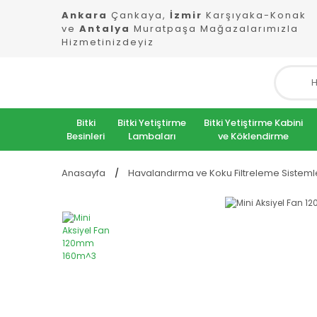
Ankara
Çankaya,
İzmir
Karşıyaka-Konak
ve
Antalya
Muratpaşa Mağazalarımızla
Hizmetinizdeyiz
Bitki
Bitki Yetiştirme
Bitki Yetiştirme Kabini
Besinleri
Lambaları
ve Köklendirme
Anasayfa
Havalandırma ve Koku Filtreleme Sisteml