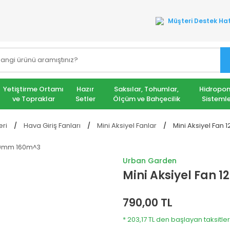
Müşteri Destek Hat
Yetiştirme Ortamı
Hazır
Saksılar, Tohumlar,
Hidropon
ve Topraklar
Setler
Ölçüm ve Bahçecilik
Sistemle
eri
Hava Giriş Fanları
Mini Aksiyel Fanlar
Mini Aksiyel Fan
Urban Garden
Mini Aksiyel Fan
790,00 TL
* 203,17 TL den başlayan taksitler