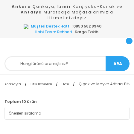
Ankara
Çankaya,
İzmir
Karşıyaka-Konak ve
Antalya
Muratpaşa Mağazalarımızla
Hizmetinizdeyiz
Müşteri Destek Hattı
: 0850 582 8940
Hobi Tarım Rehberi
Kargo Takibi
ARA
Çiçek ve Meyve Arttırıcı Bitki 
Anasayfa
Bitki Besinleri
Hesi
Toplam 10 ürün