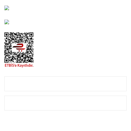
0850 582 8940
destek@urbangarden.com.tr
KURUMSAL
ALIŞVERİŞ
E-BÜLTEN KAYIT