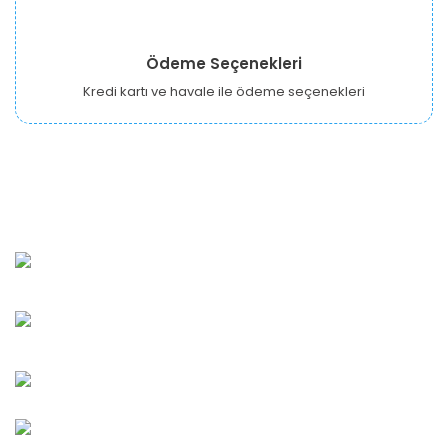
Ödeme Seçenekleri
Kredi kartı ve havale ile ödeme seçenekleri
URBANGARDEN Tarım ve Sanayi LTD.
Oğuzlar Mah. 1388. Cadde No: 32-B Çankaya/ANKARA
Bahçelievler Mah. Orhan Şaik Gökyay Sokak No: 8-A
Karşıyaka/İZMİR
Kahramanlar Mah. 1417. Sokak No: 9-AB Konak/İZMİR
Bayındır Mah. 322. Sokak No: 30-2 Muratpaşa/Antalya