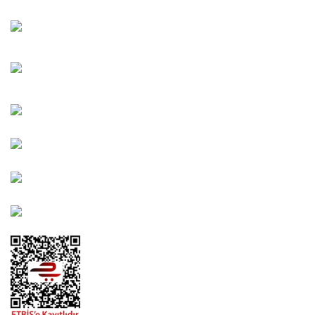
Oğuzlar Mah. 1388. Cadde No: 32-B Çankaya/ANKARA
Bahçelievler Mah. Orhan Şaik Gökyay Sokak No: 8-A
Karşıyaka/İZMİR
Kahramanlar Mah. 1417. Sokak No: 9-AB Konak/İZMİR
Bayındır Mah. 322. Sokak No: 30-2 Muratpaşa/Antalya
0850 582 8940
destek@urbangarden.com.tr