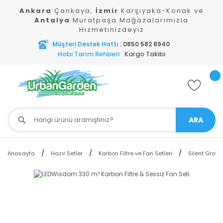
Ankara
Çankaya,
İzmir
Karşıyaka-Konak ve
Antalya
Muratpaşa Mağazalarımızla
Hizmetinizdeyiz
Müşteri Destek Hattı
: 0850 582 8940
Hobi Tarım Rehberi
Kargo Takibi
ARA
Anasayfa
Hazır Setler
Karbon Filtre ve Fan Setleri
Silent Grow 