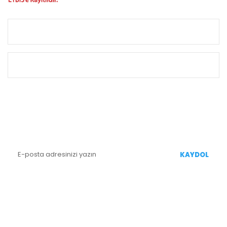
KURUMSAL
ALIŞVERİŞ
E-BÜLTEN KAYIT
Yenililiklerden Haberdar Olmak İçin Kaydolun
KAYDOL
BİZİ TAKİP EDİN