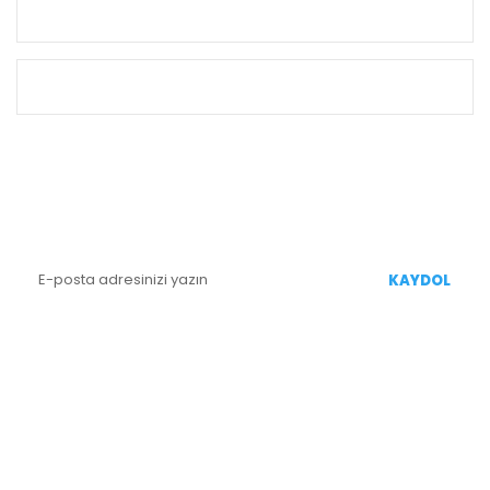
KURUMSAL
ALIŞVERİŞ
E-BÜLTEN KAYIT
Yenililiklerden Haberdar Olmak İçin Kaydolun
KAYDOL
BİZİ TAKİP EDİN