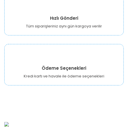
Hızlı Gönderi
Tüm siparişleriniz aynı gün kargoya verilir
Ödeme Seçenekleri
Kredi kartı ve havale ile ödeme seçenekleri
URBANGARDEN Tarım ve Sanayi LTD.
Oğuzlar Mah. 1388. Cadde No: 32-B Çankaya/ANKARA