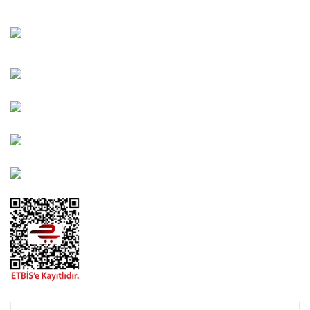
Bahçelievler Mah. Orhan Şaik Gökyay Sokak No: 8-A
Karşıyaka/İZMİR
Kahramanlar Mah. 1417. Sokak No: 9-AB Konak/İZMİR
Bayındır Mah. 322. Sokak No: 30-2 Muratpaşa/Antalya
0850 582 8940
destek@urbangarden.com.tr