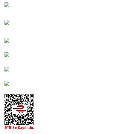
Oğuzlar Mah. 1388. Cadde No: 32-B Çankaya/ANKARA
Bahçelievler Mah. Orhan Şaik Gökyay Sokak No: 8-A
Karşıyaka/İZMİR
Kahramanlar Mah. 1417. Sokak No: 9-AB Konak/İZMİR
Bayındır Mah. 322. Sokak No: 30-2 Muratpaşa/Antalya
0850 582 8940
destek@urbangarden.com.tr