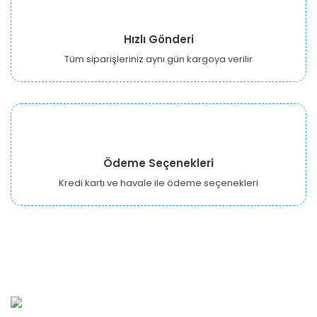
Hızlı Gönderi
Tüm siparişleriniz aynı gün kargoya verilir
Ödeme Seçenekleri
Kredi kartı ve havale ile ödeme seçenekleri
URBANGARDEN Tarım ve Sanayi LTD.
Oğuzlar Mah. 1388. Cadde No: 32-B Çankaya/ANKARA