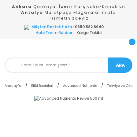
Ankara
Çankaya,
İzmir
Karşıyaka-Konak ve
Antalya
Muratpaşa Mağazalarımızla
Hizmetinizdeyiz
Müşteri Destek Hattı
: 0850 582 8940
Hobi Tarım Rehberi
Kargo Takibi
ARA
Anasayfa
Bitki Besinleri
Advanced Nutrients
Takviye ve Özel Am