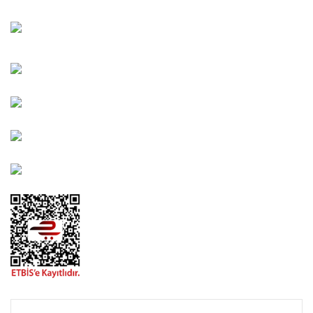
Bahçelievler Mah. Orhan Şaik Gökyay Sokak No: 8-A
Karşıyaka/İZMİR
Kahramanlar Mah. 1417. Sokak No: 9-AB Konak/İZMİR
Bayındır Mah. 322. Sokak No: 30-2 Muratpaşa/Antalya
0850 582 8940
destek@urbangarden.com.tr