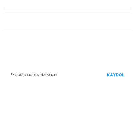
KURUMSAL
ALIŞVERİŞ
E-BÜLTEN KAYIT
Yenililiklerden Haberdar Olmak İçin Kaydolun
KAYDOL
BİZİ TAKİP EDİN