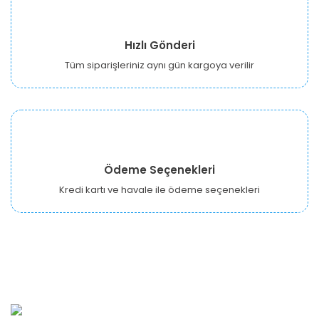
Hızlı Gönderi
Tüm siparişleriniz aynı gün kargoya verilir
Ödeme Seçenekleri
Kredi kartı ve havale ile ödeme seçenekleri
URBANGARDEN Tarım ve Sanayi LTD.
Oğuzlar Mah. 1388. Cadde No: 32-B Çankaya/ANKARA