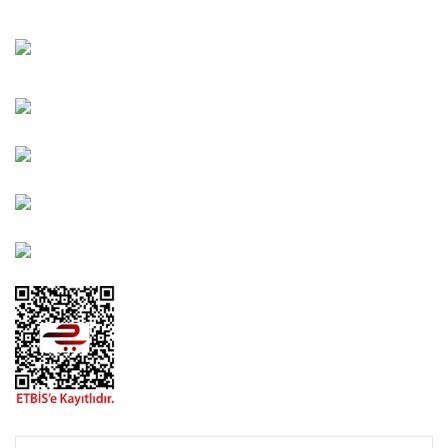
Bahçelievler Mah. Orhan Şaik Gökyay Sokak No: 8-A
Karşıyaka/İZMİR
Kahramanlar Mah. 1417. Sokak No: 9-AB Konak/İZMİR
Bayındır Mah. 322. Sokak No: 30-2 Muratpaşa/Antalya
0850 582 8940
destek@urbangarden.com.tr