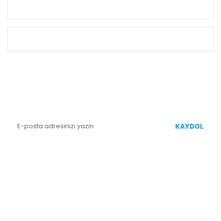
KURUMSAL
ALIŞVERİŞ
E-BÜLTEN KAYIT
Yenililiklerden Haberdar Olmak İçin Kaydolun
KAYDOL
BİZİ TAKİP EDİN