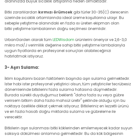
alanınızda büyük sıcaklık artışlarına neden olmaktadır.
Bitki zararlılardan
kırmızı örümcek
gibi türler 30-35(C) derecenin
üzerinde sıcaklık ortamlarında ideal üreme koşullarına ulaşır. Bu
sebeple yetiştirme alanındaki en fazla ısı üreten ekipman olan
bitki yetiştirme lambalarının doğru seçilmesi önemlidir.
UrbanGarden olarak tüm
LEDWisdom
ürünlerini öneriyor ve 2,6-3,0
mikro mol/J verimlilik değerine sahip bitki yetiştirme lambalarıyla
uygun fiyatlarda en profesyonel sonuçları alabileceğinizi
hatırlatmak istiyoruz.
3- Aşırı Sulama:
İklim koşullarını bozan faktörlerin başında aşırı sulama gelmektedir.
İster hobi ister profesyonel yetiştirici olsun, tüm yetiştiriciler tecrübesiz
dönemlerinde bitkilerini fazla sulama hatasına düşmektedir.
Burada sürekli duyduğumuz beklenti "daha fazla su veya gübre
verirsem bitkim daha fazla mahsül üretir" şeklinde olduğu için bu
noktaya özellikle dikkat çekmek istiyoruz. Bitkileriniz en lezzetli ürünü
ve en fazla hasatı doğru miktarda sulama ve gübreleme ile
verecektir.
Bitkilerin aşırı sulanması bitki köklerinden emilemeyecek kadar suyun
saksıya dökülmesi anlamına gelmektedir. Bu da kök bölgesinin