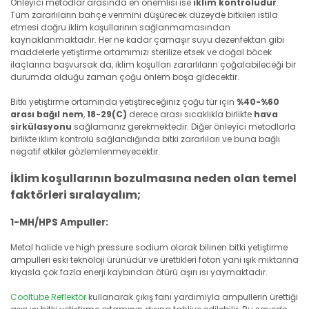
Önleyici metodlar arasında en önemlisi ise
iklim kontrolüdür
.
Tüm zararlıların bahçe verimini düşürecek düzeyde bitkileri istila
etmesi doğru iklim koşullarının sağlanmamasından
kaynaklanmaktadır. Her ne kadar çamaşır suyu dezenfektan gibi
maddelerle yetiştirme ortamımızı sterilize etsek ve doğal böcek
ilaçlarına başvursak da, iklim koşulları zararlıların çoğalabileceği bir
durumda olduğu zaman çoğu önlem boşa gidecektir.
Bitki yetiştirme ortamında yetiştireceğiniz çoğu tür için
%40-%60
arası bağıl nem
,
18-29(C)
derece arası sıcaklıkla birlikte
hava
sirkülasyonu
sağlamanız gerekmektedir. Diğer önleyici metodlarla
birlikte iklim kontrolü sağlandığında bitki zararlıları ve buna bağlı
negatif etkiler gözlemlenmeyecektir.
İklim koşullarının bozulmasına neden olan temel
faktörleri sıralayalım;
1-MH/HPS Ampuller:
Metal halide ve high pressure sodium olarak bilinen bitki yetiştirme
ampulleri eski teknoloji ürünüdür ve ürettikleri foton yani ışık miktarına
kıyasla çok fazla enerji kaybından ötürü aşırı ısı yaymaktadır.
Cooltube Reflektör
kullanarak çıkış fanı yardımıyla ampullerin ürettiği