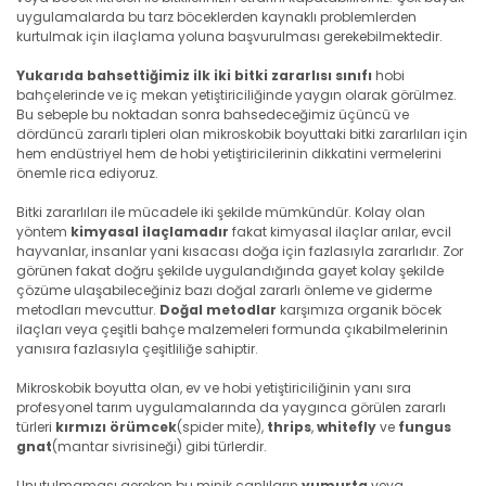
uygulamalarda bu tarz böceklerden kaynaklı problemlerden
kurtulmak için ilaçlama yoluna başvurulması gerekebilmektedir.
Yukarıda bahsettiğimiz ilk iki bitki zararlısı sınıfı
hobi
bahçelerinde ve iç mekan yetiştiriciliğinde yaygın olarak görülmez.
Bu sebeple bu noktadan sonra bahsedeceğimiz üçüncü ve
dördüncü zararlı tipleri olan mikroskobik boyuttaki bitki zararlıları için
hem endüstriyel hem de hobi yetiştiricilerinin dikkatini vermelerini
önemle rica ediyoruz.
Bitki zararlıları ile mücadele iki şekilde mümkündür. Kolay olan
yöntem
kimyasal ilaçlamadır
fakat kimyasal ilaçlar arılar, evcil
hayvanlar, insanlar yani kısacası doğa için fazlasıyla zararlıdır. Zor
görünen fakat doğru şekilde uygulandığında gayet kolay şekilde
çözüme ulaşabileceğiniz bazı doğal zararlı önleme ve giderme
metodları mevcuttur.
Doğal metodlar
karşımıza organik böcek
ilaçları veya çeşitli bahçe malzemeleri formunda çıkabilmelerinin
yanısıra fazlasıyla çeşitliliğe sahiptir.
Mikroskobik boyutta olan, ev ve hobi yetiştiriciliğinin yanı sıra
profesyonel tarım uygulamalarında da yaygınca görülen zararlı
türleri
kırmızı örümcek
(spider mite),
thrips
,
whitefly
ve
fungus
gnat
(mantar sivrisineği) gibi türlerdir.
Unutulmaması gereken bu minik canlıların
yumurta
veya