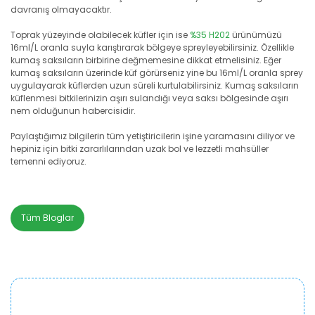
davranış olmayacaktır.
Toprak yüzeyinde olabilecek küfler için ise
%35 H202
ürünümüzü
16ml/L oranla suyla karıştırarak bölgeye spreyleyebilirsiniz. Özellikle
kumaş saksıların birbirine değmemesine dikkat etmelisiniz. Eğer
kumaş saksıların üzerinde küf görürseniz yine bu 16ml/L oranla sprey
uygulayarak küflerden uzun süreli kurtulabilirsiniz. Kumaş saksıların
küflenmesi bitkilerinizin aşırı sulandığı veya saksı bölgesinde aşırı
nem olduğunun habercisidir.
Paylaştığımız bilgilerin tüm yetiştiricilerin işine yaramasını diliyor ve
hepiniz için bitki zararlılarından uzak bol ve lezzetli mahsüller
temenni ediyoruz.
Tüm Bloglar