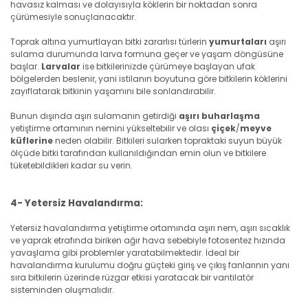
havasız kalması ve dolayısıyla köklerin bir noktadan sonra
çürümesiyle sonuçlanacaktır.
Toprak altına yumurtlayan bitki zararlısı türlerin
yumurtaları
aşırı
sulama durumunda larva formuna geçer ve yaşam döngüsüne
başlar.
Larvalar
ise bitkilerinizde çürümeye başlayan ufak
bölgelerden beslenir, yani istilanın boyutuna göre bitkilerin köklerini
zayıflatarak bitkinin yaşamını bile sonlandırabilir.
Bunun dışında aşırı sulamanın getirdiği
aşırı buharlaşma
yetiştirme ortamının nemini yükseltebilir ve olası
çiçek
/
meyve
küflerine
neden olabilir. Bitkileri sularken topraktaki suyun büyük
ölçüde bitki tarafından kullanıldığından emin olun ve bitkilere
tüketebildikleri kadar su verin.
4- Yetersiz Havalandırma:
Yetersiz havalandırma yetiştirme ortamında aşırı nem, aşırı sıcaklık
ve yaprak etrafında biriken ağır hava sebebiyle fotosentez hızında
yavaşlama gibi problemler yaratabilmektedir. İdeal bir
havalandırma kurulumu doğru güçteki giriş ve çıkış fanlarının yanı
sıra bitkilerin üzerinde rüzgar etkisi yaratacak bir vantilatör
sisteminden oluşmalıdır.