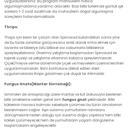
uygulayabilirsiniz. Bu program mahsüllerin hızlıca
olgunlaşmalarına yardımcı olacaktır. Bazı bitki türlerinde günlük ışık
süresini 1-2 saat azaltmak da mahsüllerin doğal olgunlaşma
süreçlerini hızlandırmaktadır.
Thrips:
Thrips için kesin bir çözüm olan Spinosad kullandıktan sonra yine
de bu türde zararlılar görüyorsanız anlık olarak imha etmek için
lavanta ve biberiye özlü bitkisel sıvı sabunlarla bitkilerinizi
spreyleyebilirsiniz. Önerimiz yetiştirme başlamadan Spinosad ile
toprak yüzeyi ve yetiştirme ortamının kabaca spreylenmesidir.
Çiçek/meyve verme döneminde çiçek ve meyvelerin üzerine tercihen
uygulanmamalıdır. İklim kontrolüne dikkat edilen steril
uygulamalarda thrips görülmesi çok düşük bir ihtimaldir.
Fungus Gnats(Mantar Sivrisineği):
İsminden de anlaşılacağı üzere mantar ve küf dokusuyla beslenen
bitki sineklerine verilen genel isim
fungus gnat
şeklindedir. Bitki
köklerinin havasız kalması sebebiyle çürümesi bu türün larvalarının
beslenmesini sağlar. Aşırı sulama yumurtaların larvalara
dönüşmesine neden olduğu için sulama doğru yapılırsa hem bitki
kökleri çürümeyecek hem de yumurtaların yaşam döngülerine
başlamalarını engelleyecektir.