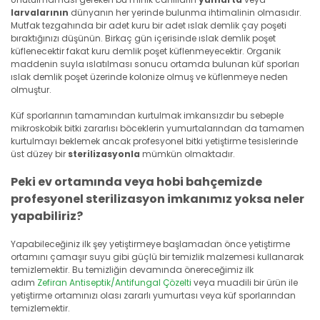
larvalarının
dünyanın her yerinde bulunma ihtimalinin olmasıdır.
Mutfak tezgahında bir adet kuru bir adet ıslak demlik çay poşeti
bıraktığınızı düşünün. Birkaç gün içerisinde ıslak demlik poşet
küflenecektir fakat kuru demlik poşet küflenmeyecektir. Organik
maddenin suyla ıslatılması sonucu ortamda bulunan küf sporları
ıslak demlik poşet üzerinde kolonize olmuş ve küflenmeye neden
olmuştur.
Küf sporlarının tamamından kurtulmak imkansızdır bu sebeple
mikroskobik bitki zararlısı böceklerin yumurtalarından da tamamen
kurtulmayı beklemek ancak profesyonel bitki yetiştirme tesislerinde
üst düzey bir
sterilizasyonla
mümkün olmaktadır.
Peki ev ortamında veya hobi bahçemizde
profesyonel sterilizasyon imkanımız yoksa neler
yapabiliriz?
Yapabileceğiniz ilk şey yetiştirmeye başlamadan önce yetiştirme
ortamını çamaşır suyu gibi güçlü bir temizlik malzemesi kullanarak
temizlemektir. Bu temizliğin devamında önereceğimiz ilk
adım
Zefiran Antiseptik/Antifungal Çözelti
veya muadili bir ürün ile
yetiştirme ortamınızı olası zararlı yumurtası veya küf sporlarından
temizlemektir.