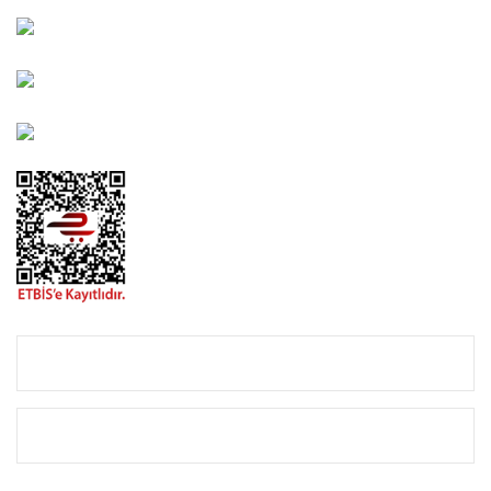
Bayındır Mah. 322. Sokak No: 30-2 Muratpaşa/Antalya
0850 582 8940
destek@urbangarden.com.tr
KURUMSAL
ALIŞVERİŞ