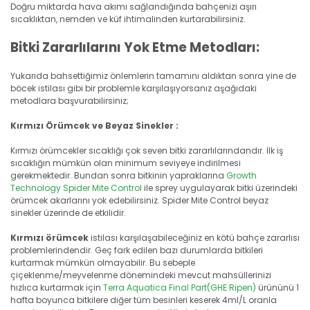
Doğru miktarda hava akımı sağlandığında bahçenizi aşırı
sıcaklıktan, nemden ve küf ihtimalinden kurtarabilirsiniz.
Bitki Zararlılarını Yok Etme Metodları:
Yukarıda bahsettiğimiz önlemlerin tamamını aldıktan sonra yine de
böcek istilası gibi bir problemle karşılaşıyorsanız aşağıdaki
metodlara başvurabilirsiniz;
Kırmızı Örümcek ve Beyaz Sinekler :
Kırmızı örümcekler sıcaklığı çok seven bitki zararlılarındandır. İlk iş
sıcaklığın mümkün olan minimum seviyeye indirilmesi
gerekmektedir. Bundan sonra bitkinin yapraklarına
Growth
Technology Spider Mite Control
ile sprey uygulayarak bitki üzerindeki
örümcek akarlarını yok edebilirsiniz. Spider Mite Control beyaz
sinekler üzerinde de etkilidir.
Kırmızı örümcek
istilası karşılaşabileceğiniz en kötü bahçe zararlısı
problemlerindendir. Geç fark edilen bazı durumlarda bitkileri
kurtarmak mümkün olmayabilir. Bu sebeple
çiçeklenme/meyvelenme dönemindeki mevcut mahsüllerinizi
hızlıca kurtarmak için
Terra Aquatica Final Part(GHE Ripen)
ürününü 1
hafta boyunca bitkilere diğer tüm besinleri keserek 4ml/L oranla