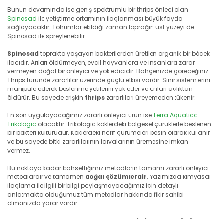
Bunun devamında ise geniş spektrumlu bir thrips önleci olan
Spinosad
ile yetiştirme ortamının ilaçlanması büyük fayda
sağlayacaktır. Tohumlar ekildiği zaman toprağın üst yüzeyi de
Spinosad ile spreylenebilir.
Spinosad
toprakta yaşayan bakterilerden üretilen organik bir böcek
ilacıdır. Arıları öldürmeyen, evcil hayvanlara ve insanlara zarar
vermeyen doğal bir önleyici ve yok edicidir. Bahçenizde göreceğiniz
Thrips türünde zararlılar üzerinde güçlü etkisi vardır. Sinir sistemlerini
manipüle ederek beslenme yetilerini yok eder ve onları açlıktan
öldürür. Bu sayede erişkin
thrips
zararlıları üreyemeden tükenir.
En son uygulayacağımız zararlı önleyici ürün ise
Terra Aquatica
Trikologic
olacaktır. Trikologic köklerdeki bölgesel çürüklerle beslenen
bir bakteri kültürüdür. Köklerdeki hafif çürümeleri besin olarak kullanır
ve bu sayede bitki zararlılarının larvalarının üremesine imkan
vermez.
Bu noktaya kadar bahsettiğimiz metodların tamamı zararlı önleyici
metodlardır ve tamamen
doğal çözümlerdir
. Yazımızda kimyasal
ilaçlama ile ilgili bir bilgi paylaşmayacağımız için detaylı
anlatmakta olduğumuz tüm metodlar hakkında fikir sahibi
olmanızda yarar vardır.