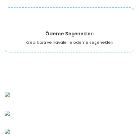
Ödeme Seçenekleri
Kredi kartı ve havale ile ödeme seçenekleri
URBANGARDEN Tarım ve Sanayi LTD.
Oğuzlar Mah. 1388. Cadde No: 32-B Çankaya/ANKARA
Bahçelievler Mah. Orhan Şaik Gökyay Sokak No: 8-A
Karşıyaka/İZMİR
Kahramanlar Mah. 1417. Sokak No: 9-AB Konak/İZMİR