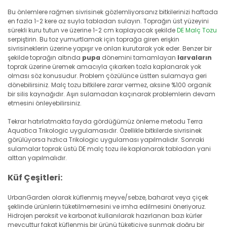
Bu önlemlere rağmen sivrisinek gözlemliyorsanız bitkilerinizi haftada
en fazla 1-2 kere az suyla tabladan sulayın. Toprağın üst yüzeyini
sürekli kuru tutun ve üzerine 1-2 cm kaplayacak şekilde
DE Malç Tozu
serpiştirin. Bu toz yumurtlamak için toprağa giren erişkin
sivrisineklerin üzerine yapışır ve onları kurutarak yok eder. Benzer bir
şekilde toprağın altında
pupa
dönemini tamamlayan
larvaların
toprak üzerine üremek amacıyla çıkarken tozla kaplanarak yok
olması söz konusudur. Problem çözülünce üstten sulamaya geri
dönebilirsiniz. Malç tozu bitkilere zarar vermez, aksine %100 organik
bir silis kaynağıdır. Aşırı sulamadan kaçınarak problemlerin devam
etmesini önleyebilirsiniz.
Tekrar hatırlatmakta fayda gördüğümüz önleme metodu Terra
Aquatica Trikologic uygulamasıdır. Özellikle bitkilerde sivrisinek
görülüyorsa hızlıca Trikologic uygulaması yapılmalıdır. Sonraki
sulamalar toprak üstü DE malç tozu ile kaplanarak tabladan yani
alttan yapılmalıdır.
Küf Çeşitleri:
UrbanGarden olarak küflenmiş meyve/sebze, baharat veya çiçek
şeklinde ürünlerin tüketilmemesini ve imha edilmesini öneriyoruz.
Hidrojen peroksit ve karbonat kullanılarak hazırlanan bazı kürler
mevcuttur fakat küflenmiş bir ürünü tüketiciye sunmak doğru bir