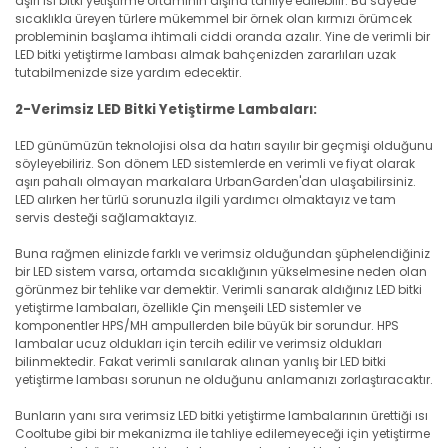
aşırı ısı bitki yetiştirme ortamının dışına tahliye edilebilir. Bu sayede
sıcaklıkla üreyen türlere mükemmel bir örnek olan kırmızı örümcek
probleminin başlama ihtimali ciddi oranda azalır. Yine de verimli bir
LED bitki yetiştirme lambası almak bahçenizden zararlıları uzak
tutabilmenizde size yardım edecektir.
2-Verimsiz LED Bitki Yetiştirme Lambaları:
LED günümüzün teknolojisi olsa da hatırı sayılır bir geçmişi olduğunu
söyleyebiliriz. Son dönem LED sistemlerde en verimli ve fiyat olarak
aşırı pahalı olmayan markalara UrbanGarden'dan ulaşabilirsiniz.
LED alırken her türlü sorunuzla ilgili yardımcı olmaktayız ve tam
servis desteği sağlamaktayız.
Buna rağmen elinizde farklı ve verimsiz olduğundan şüphelendiğiniz
bir LED sistem varsa, ortamda sıcaklığının yükselmesine neden olan
görünmez bir tehlike var demektir. Verimli sanarak aldığınız LED bitki
yetiştirme lambaları, özellikle Çin menşeili LED sistemler ve
komponentler HPS/MH ampullerden bile büyük bir sorundur. HPS
lambalar ucuz oldukları için tercih edilir ve verimsiz oldukları
bilinmektedir. Fakat verimli sanılarak alınan yanlış bir LED bitki
yetiştirme lambası sorunun ne olduğunu anlamanızı zorlaştıracaktır.
Bunların yanı sıra verimsiz LED bitki yetiştirme lambalarının ürettiği ısı
Cooltube gibi bir mekanizma ile tahliye edilemeyeceği için yetiştirme