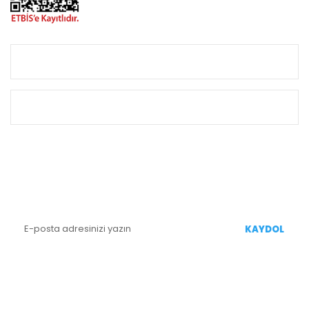
KURUMSAL
ALIŞVERİŞ
E-BÜLTEN KAYIT
Yenililiklerden Haberdar Olmak İçin Kaydolun
KAYDOL
BİZİ TAKİP EDİN