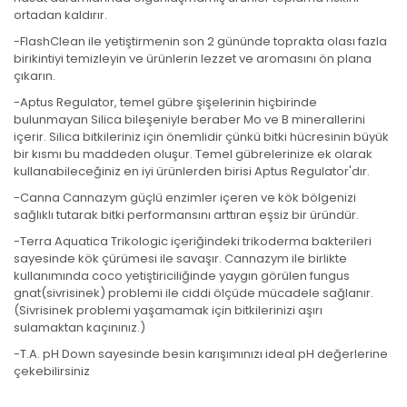
ortadan kaldırır.
-FlashClean ile yetiştirmenin son 2 gününde toprakta olası fazla
birikintiyi temizleyin ve ürünlerin lezzet ve aromasını ön plana
çıkarın.
-Aptus Regulator, temel gübre şişelerinin hiçbirinde
bulunmayan Silica bileşeniyle beraber Mo ve B minerallerini
içerir. Silica bitkileriniz için önemlidir çünkü bitki hücresinin büyük
bir kısmı bu maddeden oluşur. Temel gübrelerinize ek olarak
kullanabileceğiniz en iyi ürünlerden birisi Aptus Regulator'dır.
-Canna Cannazym güçlü enzimler içeren ve kök bölgenizi
sağlıklı tutarak bitki performansını arttıran eşsiz bir üründür.
-Terra Aquatica Trikologic içeriğindeki trikoderma bakterileri
sayesinde kök çürümesi ile savaşır. Cannazym ile birlikte
kullanımında coco yetiştiriciliğinde yaygın görülen fungus
gnat(sivrisinek) problemi ile ciddi ölçüde mücadele sağlanır.
(Sivrisinek problemi yaşamamak için bitkilerinizi aşırı
sulamaktan kaçınınız.)
-T.A. pH Down sayesinde besin karışımınızı ideal pH değerlerine
çekebilirsiniz