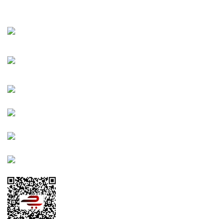
URBANGARDEN Tarım ve Sanayi LTD.
Oğuzlar Mah. 1388. Cadde No: 32-B Çankaya/ANKARA
Bahçelievler Mah. Orhan Şaik Gökyay Sokak No: 8-A
Karşıyaka/İZMİR
Kahramanlar Mah. 1417. Sokak No: 9-AB Konak/İZMİR
Bayındır Mah. 322. Sokak No: 30-2 Muratpaşa/Antalya
0850 582 8940
destek@urbangarden.com.tr