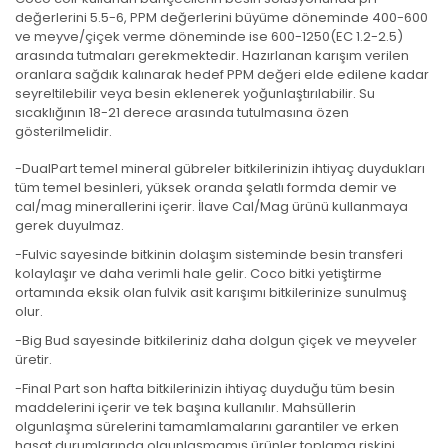
değerlerini 5.5-6, PPM değerlerini büyüme döneminde 400-600
ve meyve/çiçek verme döneminde ise 600-1250(EC 1.2-2.5)
arasında tutmaları gerekmektedir. Hazırlanan karışım verilen
oranlara sağdık kalınarak hedef PPM değeri elde edilene kadar
seyreltilebilir veya besin eklenerek yoğunlaştırılabilir. Su
sıcaklığının 18-21 derece arasında tutulmasına özen
gösterilmelidir.
-DualPart temel mineral gübreler bitkilerinizin ihtiyaç duydukları
tüm temel besinleri, yüksek oranda şelatlı formda demir ve
cal/mag minerallerini içerir. İlave Cal/Mag ürünü kullanmaya
gerek duyulmaz.
-Fulvic sayesinde bitkinin dolaşım sisteminde besin transferi
kolaylaşır ve daha verimli hale gelir. Coco bitki yetiştirme
ortamında eksik olan fulvik asit karışımı bitkilerinize sunulmuş
olur.
-Big Bud sayesinde bitkileriniz daha dolgun çiçek ve meyveler
üretir.
-Final Part son hafta bitkilerinizin ihtiyaç duyduğu tüm besin
maddelerini içerir ve tek başına kullanılır. Mahsüllerin
olgunlaşma sürelerini tamamlamalarını garantiler ve erken
hasat durumlarında olgunlaşmamış ürünler toplama riskini