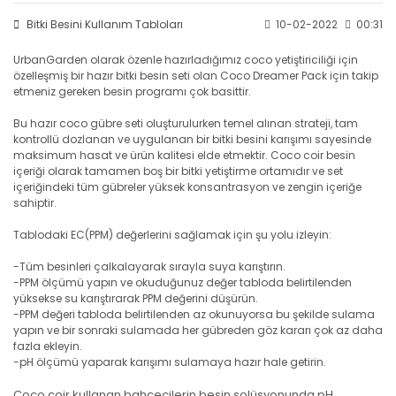
Bitki Besini Kullanım Tabloları
10-02-2022
00:31
UrbanGarden olarak özenle hazırladığımız coco yetiştiriciliği için
özelleşmiş bir hazır bitki besin seti olan Coco Dreamer Pack için takip
etmeniz gereken besin programı çok basittir.
Bu hazır coco gübre seti oluşturulurken temel alınan strateji, tam
kontrollü dozlanan ve uygulanan bir bitki besini karışımı sayesinde
maksimum hasat ve ürün kalitesi elde etmektir. Coco coir besin
içeriği olarak tamamen boş bir bitki yetiştirme ortamıdır ve set
içeriğindeki tüm gübreler yüksek konsantrasyon ve zengin içeriğe
sahiptir.
Tablodaki EC(PPM) değerlerini sağlamak için şu yolu izleyin:
-Tüm besinleri çalkalayarak sırayla suya karıştırın.
-PPM ölçümü yapın ve okuduğunuz değer tabloda belirtilenden
yüksekse su karıştırarak PPM değerini düşürün.
-PPM değeri tabloda belirtilenden az okunuyorsa bu şekilde sulama
yapın ve bir sonraki sulamada her gübreden göz kararı çok az daha
fazla ekleyin.
-pH ölçümü yaparak karışımı sulamaya hazır hale getirin.
Coco coir kullanan bahçecilerin besin solüsyonunda pH