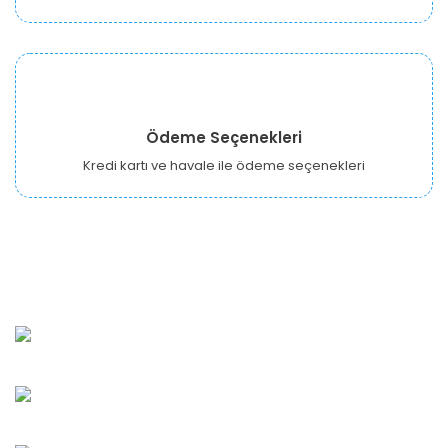
Ödeme Seçenekleri
Kredi kartı ve havale ile ödeme seçenekleri
URBANGARDEN Tarım ve Sanayi LTD.
Oğuzlar Mah. 1388. Cadde No: 32-B Çankaya/ANKARA
Bahçelievler Mah. Orhan Şaik Gökyay Sokak No: 8-A
Karşıyaka/İZMİR