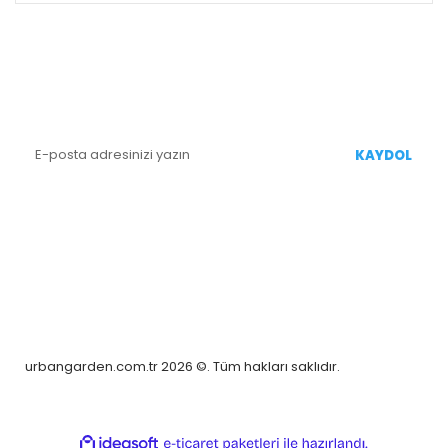
E-BÜLTEN KAYIT
Yenililiklerden Haberdar Olmak İçin Kaydolun
KAYDOL
BİZİ TAKİP EDİN
urbangarden.com.tr 2026 ©. Tüm hakları saklıdır.
ile
ideasoft
e-