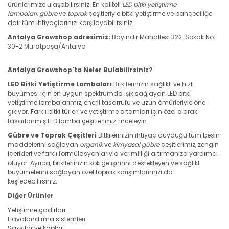
ürünlerimize ulaşabilirsiniz. En kaliteli
LED bitki yetiştirme
lambaları
,
gübre
ve
toprak
çeşitleriyle bitki yetiştirme ve bahçeciliğe
dair tüm ihtiyaçlarınızı karşılayabilirsiniz.
Antalya Growshop adresimiz:
Bayındır Mahallesi 322. Sokak No:
30-2 Muratpaşa/Antalya
Antalya Growshop'ta Neler Bulabilirsiniz?
LED Bitki Yetiştirme Lambaları
Bitkilerinizin sağlıklı ve hızlı
büyümesi için en uygun spektrumda ışık sağlayan LED bitki
yetiştirme lambalarımız, enerji tasarrufu ve uzun ömürleriyle öne
çıkıyor. Farklı bitki türleri ve yetiştirme ortamları için özel olarak
tasarlanmış LED lamba çeşitlerimizi inceleyin.
Gübre ve Toprak Çeşitleri
Bitkilerinizin ihtiyaç duyduğu tüm besin
maddelerini sağlayan
organik
ve
kimyasal gübre
çeşitlerimiz, zengin
içerikleri ve farklı formülasyonlarıyla verimliliği artırmanıza yardımcı
oluyor. Ayrıca, bitkilerinizin kök gelişimini destekleyen ve sağlıklı
büyümelerini sağlayan özel toprak karışımlarımızı da
keşfedebilirsiniz.
Diğer Ürünler
Yetiştirme çadırları
Havalandırma sistemleri
Saksılar ve kaplar