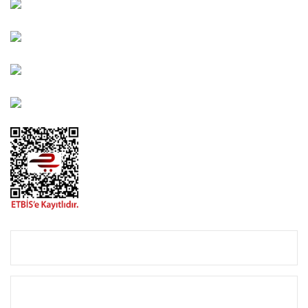
Kahramanlar Mah. 1417. Sokak No: 9-AB Konak/İZMİR
Bayındır Mah. 322. Sokak No: 30-2 Muratpaşa/Antalya
0850 582 8940
destek@urbangarden.com.tr
KURUMSAL
ALIŞVERİŞ