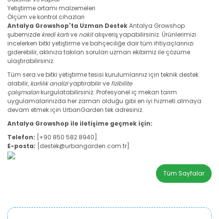
Yetiştirme ortamı malzemeleri
Ölçüm ve kontrol cihazları
Antalya Growshop'ta Uzman Destek
Antalya Growshop
şubemizde
kredi kartı
ve
nakit
alışveriş yapabilirsiniz. Ürünlerimizi
incelerken bitki yetiştirme ve bahçeciliğe dair tüm ihtiyaçlarınızı
giderebilir, aklınıza takılan soruları uzman ekibimiz ile çözüme
ulaştırabilirsiniz.
Tüm sera ve bitki yetiştirme tesisi kurulumlarınız için teknik destek
alabilir,
karlılık analizi
yaptırabilir ve
fizibilite
çalışmaları
kurgulatabilirsiniz. Profesyonel iç mekan tarım
uygulamalarınızda her zaman olduğu gibi en iyi hizmeti almaya
devam etmek için UrbanGarden tek adresiniz.
Antalya Growshop ile iletişime geçmek için:
Telefon:
[+90 850 582 8940]
E-posta:
[destek@urbangarden.com.tr]
Tüm Sayfalar