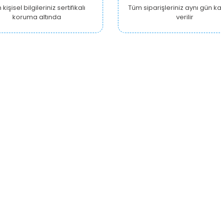
kişisel bilgileriniz sertifikalı
Tüm siparişleriniz aynı gün 
koruma altında
verilir
KURUMSAL
ALIŞVERİŞ
Y
Hakkımızda
Hesabım
Ankara Growshop
Siparişlerim
İzmir Growshop
Alışveriş Sepetim
A
Antalya Growshop
Beğendiklerim
Gizlilik Güvenlik Politikası
Yardım
B
R
Mesafeli Satış Sözleşmesi
Sıkça Sorulan Sorular
Kişisel Veriler Politikası