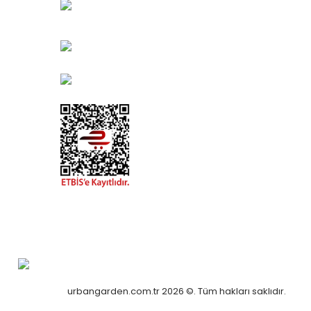
Muratpaşa/Antalya
0850 582 8940
destek@urbangarden.com.tr
urbangarden.com.tr 2026 ©. Tüm hakları saklıdır.