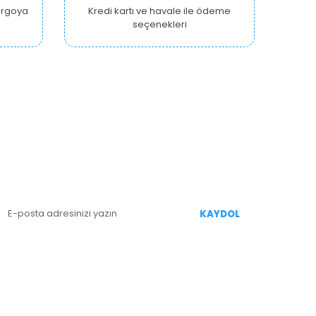
kargoya
Kredi kartı ve havale ile ödeme
seçenekleri
E-BÜLTEN KAYIT
enililiklerden Haberdar Olmak İçin Kaydolun
KAYDOL
İZİ TAKİP EDİN