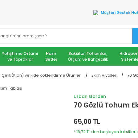
Müşteri Destek Hat
Yetiştirme Ortamı
Hazır
Saksılar, Tohumlar,
Hidropon
ve Topraklar
Setler
Ölçüm ve Bahçecilik
Sistemle
Çelik(Klon) ve Fide Köklendirme Ürünleri
Ekim Viyolleri
70 Gö
Urban Garden
70 Gözlü Tohum E
65,00 TL
* 16,72 TL den başlayan taksitlerl