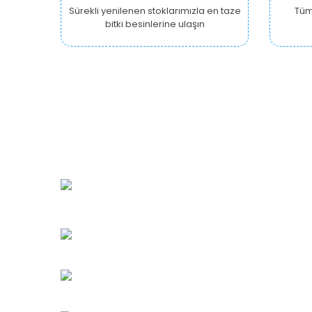
Sürekli yenilenen stoklarımızla en taze
Tüm 
bitki besinlerine ulaşın
URBANGARDEN Tarım ve Sanayi LTD.
Oğuzlar Mah. 1388. Cadde No: 32-B
Çankaya/ANKARA
Bahçelievler Mah. Orhan Şaik Gökyay Sokak No: 8-
Karşıyaka/İZMİR
Kahramanlar Mah. 1417. Sokak No: 9-AB Konak/İZMİ
Bayındır Mah. 322. Sokak No: 30-2