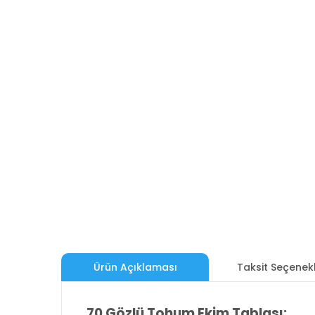
Ürün Açıklaması
Taksit Seçenekl
70 Gözlü Tohum Ekim Tablası: