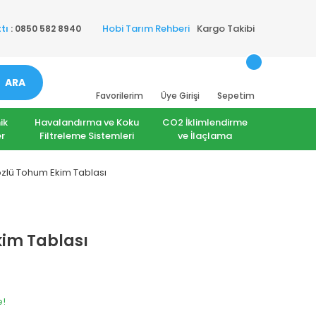
Hobi Tarım Rehberi
Kargo Takibi
tı
: 0850 582 8940
ARA
Favorilerim
Üye Girişi
Sepetim
ik
Havalandırma ve Koku
CO2 İklimlendirme
r
Filtreleme Sistemleri
ve İlaçlama
zlü Tohum Ekim Tablası
kim Tablası
e!