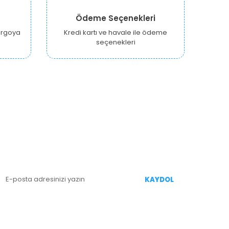
Ödeme Seçenekleri
kargoya
Kredi kartı ve havale ile ödeme
seçenekleri
E-BÜLTEN KAYIT
enililiklerden Haberdar Olmak İçin Kaydolun
KAYDOL
İZİ TAKİP EDİN