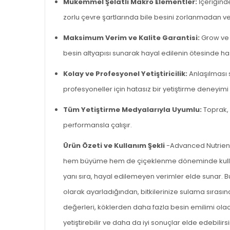
Mükemmel Şelatlı Makro Elementler:
İçeriğinde
zorlu çevre şartlarında bile besini zorlanmadan v
Maksimum Verim ve Kalite Garantisi:
Grow ve M
besin altyapısı sunarak hayal edilenin ötesinde ha
Kolay ve Profesyonel Yetiştiricilik:
Anlaşılması 
profesyoneller için hatasız bir yetiştirme deneyimi
Tüm Yetiştirme Medyalarıyla Uyumlu:
Toprak, 
performansla çalışır.
Ürün Özeti ve Kullanım Şekli
-Advanced Nutrient
hem büyüme hem de çiçeklenme döneminde kulla
yanı sıra, hayal edilemeyen verimler elde suna
r.
B
ol
arak ayarladığından, bitkilerinize sulama sırası
değerleri, köklerden daha fazla besin emilimi olac
yetiştirebilir ve daha da iyi sonuçlar elde edebilir