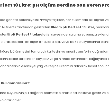
fect 10 Litre: pH Ölçüm Derdine Son Veren P
nde genetik potansiyelini zirveye taşırken, her sulamada pH ölçme v
 Nutrients tarafından geliştirilen
Bloom pH Perfect 10 Litre
, markanı
patentli
pH Perfect® teknolojisi
sayesinde, sulama suyunuza eklendi
tik olarak sabitler. pH ölçer cihazlara, asit veya baz solüsyonlarına ola
hücre bölünmesini, tomurcuk kalitesini ve enerji transferini doğrudan 
in kökler tarafından kayıpsız ve jet hızında emilmesini sağlayarak besi
nda bitkinin esansiyel yağ ve reçine üretimini artırarak hasat son
Kullanmalısınız?
ma suyunuzun pH değerini otomatik olarak ideal noktaya getirir ve o
n olarak önler.