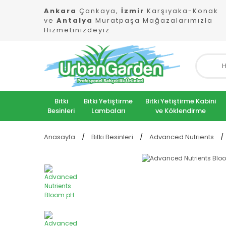
Ankara
Çankaya,
İzmir
Karşıyaka-Konak
ve
Antalya
Muratpaşa Mağazalarımızla
Hizmetinizdeyiz
Bitki
Bitki Yetiştirme
Bitki Yetiştirme Kabini
Besinleri
Lambaları
ve Köklendirme
Anasayfa
Bitki Besinleri
Advanced Nutrients