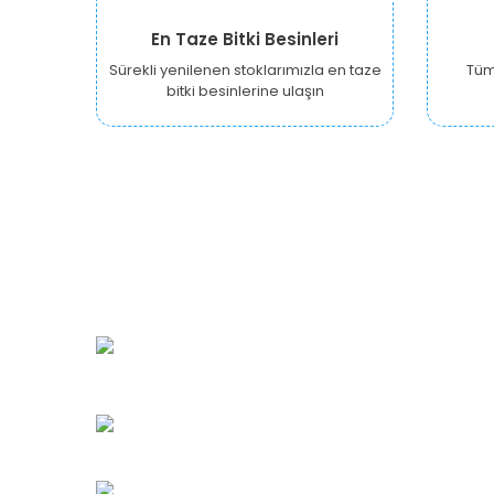
En Taze Bitki Besinleri
Sürekli yenilenen stoklarımızla en taze
Tüm 
bitki besinlerine ulaşın
URBANGARDEN Tarım ve Sanayi LTD.
Oğuzlar Mah. 1388. Cadde No: 32-B
Çankaya/ANKARA
Bahçelievler Mah. Orhan Şaik Gökyay Sokak No: 8-
Karşıyaka/İZMİR
Kahramanlar Mah. 1417. Sokak No: 9-AB Konak/İZMİ