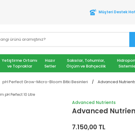
Müşteri Destek Hat
Yetiştirme Ortamı
Hazır
Saksılar, Tohumlar,
Hidropon
ve Topraklar
Setler
Ölçüm ve Bahçecilik
Sistemle
pH Perfect Grow-Micro-Bloom Bitki Besinleri
Advanced Nutrients
Advanced Nutrients
Advanced Nutrient
7.150,00 TL