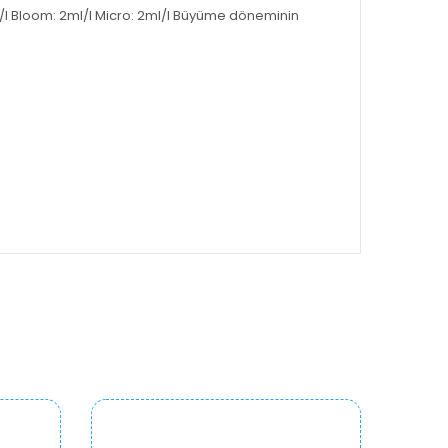
ml/l Bloom: 2ml/l Micro: 2ml/l Büyüme döneminin