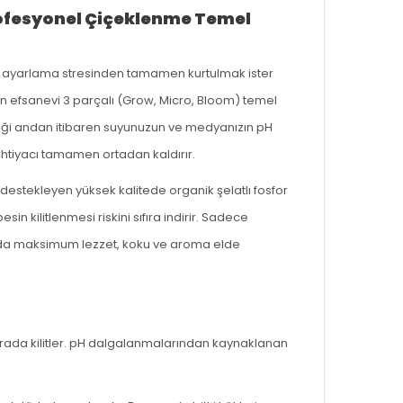
rofesyonel Çiçeklenme Temel
e ayarlama stresinden tamamen kurtulmak ister
n efsanevi 3 parçalı (Grow, Micro, Bloom) temel
ği andan itibaren suyunuzun ve medyanızın pH
n ihtiyacı tamamen ortadan kaldırır.
destekleyen yüksek kalitede organik şelatlı fosfor
n kilitlenmesi riskini sıfıra indirir. Sadece
unda maksimum lezzet, koku ve aroma elde
rada kilitler. pH dalgalanmalarından kaynaklanan