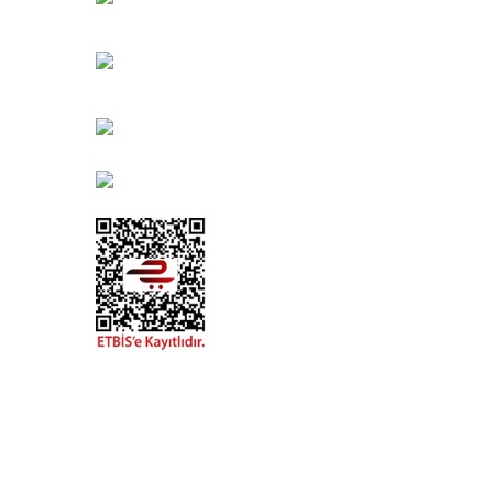
Bayındır Mah. 322. Sokak No: 30-2
Muratpaşa/Antalya
0850 582 8940
destek@urbangarden.com.tr