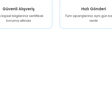
Güvenli Alışveriş
Hızlı Gönderi
kişisel bilgileriniz sertifikalı
Tüm siparişleriniz aynı gün 
koruma altında
verilir
KURUMSAL
ALIŞVERİŞ
Y
Hakkımızda
Hesabım
Ankara Growshop
Siparişlerim
İzmir Growshop
Alışveriş Sepetim
A
Antalya Growshop
Beğendiklerim
Gizlilik Güvenlik Politikası
Yardım
B
R