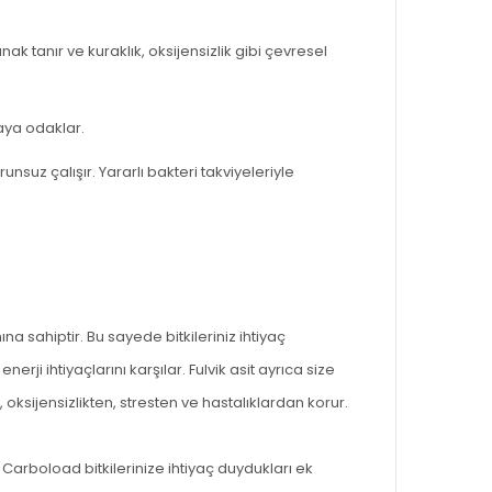
ak tanır ve kuraklık, oksijensizlik gibi çevresel
aya odaklar.
suz çalışır. Yararlı bakteri takviyeleriyle
ına sahiptir. Bu sayede bitkileriniz ihtiyaç
nerji i
htiyaçlarını karşılar.
Fulvik asit ayrıca size
 oksijensizlikten, stresten ve hastalıklardan korur.
n Carboload bitkilerinize ihtiyaç duydukları ek