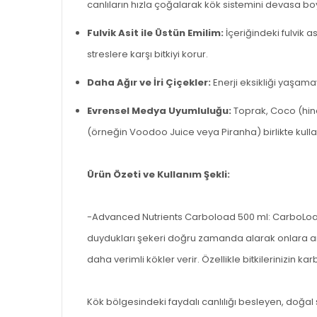
canlıların hızla çoğalarak kök sistemini devasa boy
Fulvik Asit ile Üstün Emilim:
İçeriğindeki fulvik a
streslere karşı bitkiyi korur.
Daha Ağır ve İri Çiçekler:
Enerji eksikliği yaşama
Evrensel Medya Uyumluluğu:
Toprak, Coco (hindi
(örneğin Voodoo Juice veya Piranha) birlikte kulla
Ürün Özeti ve Kullanım Şekli:
-Advanced Nutrients Carboload 500 ml: CarboLoad, fulv
duydukları şekeri doğru zamanda alarak onlara an
daha verimli kökler verir. Özellikle bitkilerinizin 
Kök bölgesindeki faydalı canlılığı besleyen, doğa