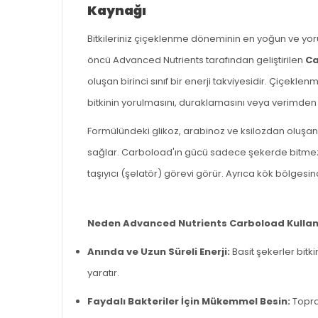
Kaynağı
Bitkileriniz çiçeklenme döneminin en yoğun ve yoruc
öncü Advanced Nutrients tarafından geliştirilen
Ca
oluşan birinci sınıf bir enerji takviyesidir. Çiçekl
bitkinin yorulmasını, duraklamasını veya verimden
Formülündeki glikoz, arabinoz ve ksilozdan oluşan t
sağlar. Carboload'ın gücü sadece şekerde bitmez; i
taşıyıcı (şelatör) görevi görür. Ayrıca kök bölgesi
Neden Advanced Nutrients Carboload Kullan
Anında ve Uzun Süreli Enerji:
Basit şekerler bitk
yaratır.
Faydalı Bakteriler İçin Mükemmel Besin:
Topra