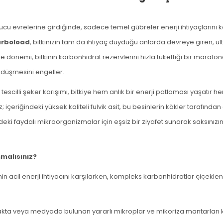
u evrelerine girdiğinde, sadece temel gübreler enerji ihtiyaçlarını ka
rboload
, bitkinizin tam da ihtiyaç duyduğu anlarda devreye giren, u
enme dönemi, bitkinin karbonhidrat rezervlerini hızla tükettiği bir mar
 düşmesini engeller.
escilli şeker karışımı, bitkiye hem anlık bir enerji patlaması yaşatır h
çeriğindeki yüksek kaliteli fulvik asit, bu besinlerin kökler tarafında
ndeki faydalı mikroorganizmalar için eşsiz bir ziyafet sunarak saksınız
malısınız?
inin acil enerji ihtiyacını karşılarken, kompleks karbonhidratlar çiçek
kta veya medyada bulunan yararlı mikroplar ve mikoriza mantarları k