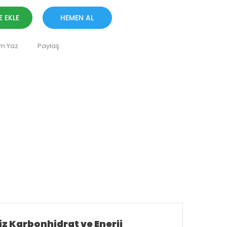
E EKLE
HEMEN AL
m Yaz
Paylaş
iz Karbonhidrat ve Enerji