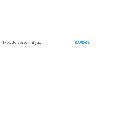
E-BÜLTEN KAYIT
enililiklerden Haberdar Olmak İçin Kaydolun
KAYDOL
İZİ TAKİP EDİN