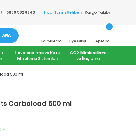
Hobi Tarım Rehberi
Kargo Takibi
tı
: 0850 582 8940
ARA
Favorilerim
Üye Girişi
Sepetim
ik
Havalandırma ve Koku
CO2 İklimlendirme
r
Filtreleme Sistemleri
ve İlaçlama
load 500 ml
ts Carboload 500 ml
le!