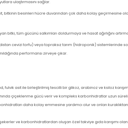
utlara ulaştırmasını sağlar.
sit, bitkinin besinleri hücre duvarından çok daha kolay geçirmesine olan
yan bitki, tüm gücünü salkımları doldurmaya ve hasat ağırlığını artırm
stan cevizi torfu) veya topraksız tarım (hidroponik) sistemlerinde sorun
nıldığında performansı zirveye çıkar.
ik asit ile birleştirilmiş tescilli bir glikoz, arabinoz ve ksiloz karışım
ında çiçeklenme gücü verir ve kompleks karbonhidratlar uzun süreli e
karbonhidratları daha kolay emmesine yardımcı olur ve onları kuraklıktan,
l şekerler ve karbonhidratlardan oluşan öze
l takviye gıda karışımı ola