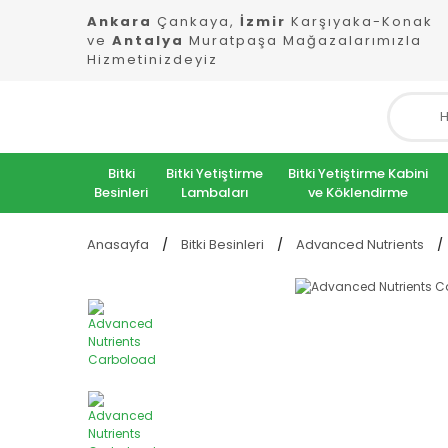
Ankara
Çankaya,
İzmir
Karşıyaka-Konak
ve
Antalya
Muratpaşa Mağazalarımızla
Hizmetinizdeyiz
Bitki
Bitki Yetiştirme
Bitki Yetiştirme Kabini
Besinleri
Lambaları
ve Köklendirme
Anasayfa
Bitki Besinleri
Advanced Nutrients