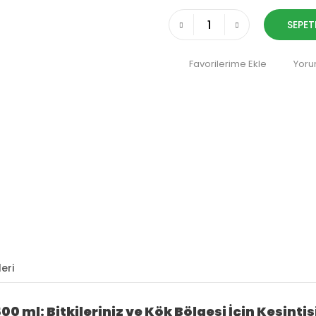
SEPET
Yoru
eri
 ml: Bitkileriniz ve Kök Bölgesi İçin Kesintis