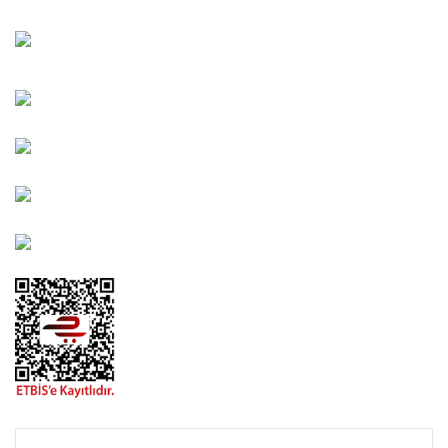
Bahçelievler Mah. Orhan Şaik Gökyay Sokak No: 8-A
Karşıyaka/İZMİR
Kahramanlar Mah. 1417. Sokak No: 9-AB Konak/İZMİR
Bayındır Mah. 322. Sokak No: 30-2 Muratpaşa/Antalya
0850 582 8940
destek@urbangarden.com.tr