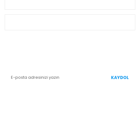
KURUMSAL
ALIŞVERİŞ
E-BÜLTEN KAYIT
Yenililiklerden Haberdar Olmak İçin Kaydolun
KAYDOL
BİZİ TAKİP EDİN