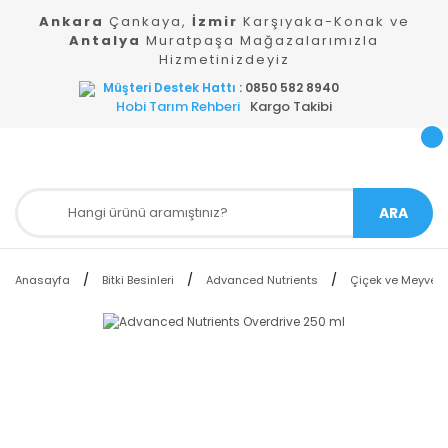
Ankara
Çankaya,
İzmir
Karşıyaka-Konak ve
Antalya
Muratpaşa Mağazalarımızla
Hizmetinizdeyiz
Müşteri Destek Hattı
: 0850 582 8940
Hobi Tarım Rehberi
Kargo Takibi
ARA
Anasayfa
Bitki Besinleri
Advanced Nutrients
Çiçek ve Meyve Artt