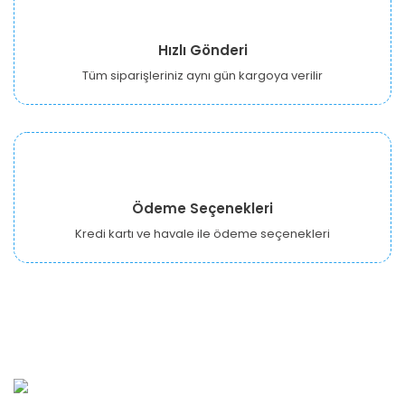
Hızlı Gönderi
Tüm siparişleriniz aynı gün kargoya verilir
Ödeme Seçenekleri
Kredi kartı ve havale ile ödeme seçenekleri
URBANGARDEN Tarım ve Sanayi LTD.
Oğuzlar Mah. 1388. Cadde No: 32-B Çankaya/ANKARA