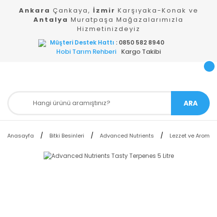
Ankara
Çankaya,
İzmir
Karşıyaka-Konak ve
Antalya
Muratpaşa Mağazalarımızla
Hizmetinizdeyiz
Müşteri Destek Hattı
: 0850 582 8940
Hobi Tarım Rehberi
Kargo Takibi
ARA
Anasayfa
Bitki Besinleri
Advanced Nutrients
Lezzet ve Aroma Ar