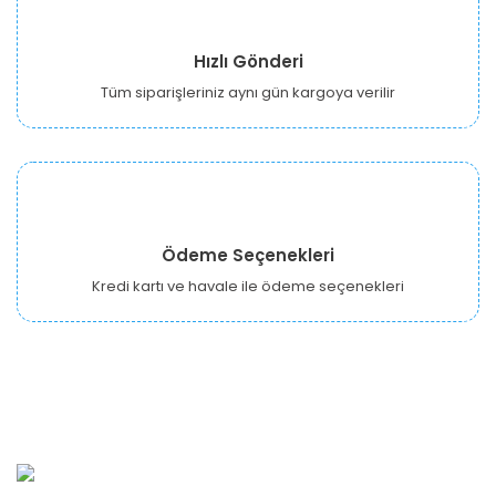
Hızlı Gönderi
Tüm siparişleriniz aynı gün kargoya verilir
Ödeme Seçenekleri
Kredi kartı ve havale ile ödeme seçenekleri
URBANGARDEN Tarım ve Sanayi LTD.
Oğuzlar Mah. 1388. Cadde No: 32-B Çankaya/ANKARA