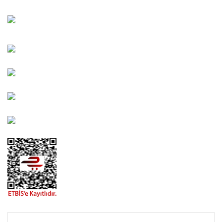
Bahçelievler Mah. Orhan Şaik Gökyay Sokak No: 8-A
Karşıyaka/İZMİR
Kahramanlar Mah. 1417. Sokak No: 9-AB Konak/İZMİR
Bayındır Mah. 322. Sokak No: 30-2 Muratpaşa/Antalya
0850 582 8940
destek@urbangarden.com.tr