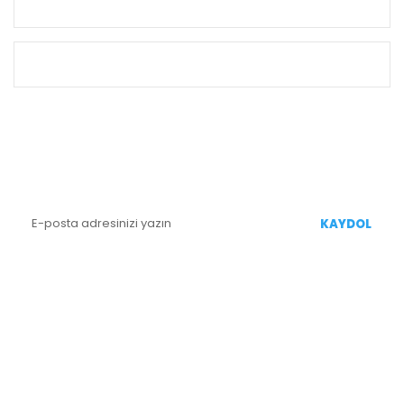
KURUMSAL
ALIŞVERİŞ
E-BÜLTEN KAYIT
Yenililiklerden Haberdar Olmak İçin Kaydolun
KAYDOL
BİZİ TAKİP EDİN