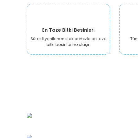
En Taze Bitki Besinleri
Sürekli yenilenen stoklarımızla en taze
Tüm 
bitki besinlerine ulaşın
URBANGARDEN Tarım ve Sanayi LTD.
Oğuzlar Mah. 1388. Cadde No: 32-B
Çankaya/ANKARA
Bahçelievler Mah. Orhan Şaik Gökyay Sokak No: 8-