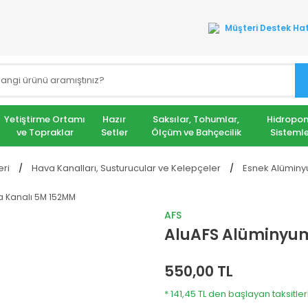
Müşteri Destek Hat
Yetiştirme Ortamı
Hazır
Saksılar, Tohumlar,
Hidropon
ve Topraklar
Setler
Ölçüm ve Bahçecilik
Sistemle
eri
Hava Kanalları, Susturucular ve Kelepçeler
Esnek Alüminy
AFS
AluAFS Alüminyu
550,00 TL
* 141,45 TL den başlayan taksitler