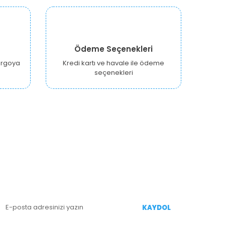
Ödeme Seçenekleri
kargoya
Kredi kartı ve havale ile ödeme
seçenekleri
E-BÜLTEN KAYIT
enililiklerden Haberdar Olmak İçin Kaydolun
KAYDOL