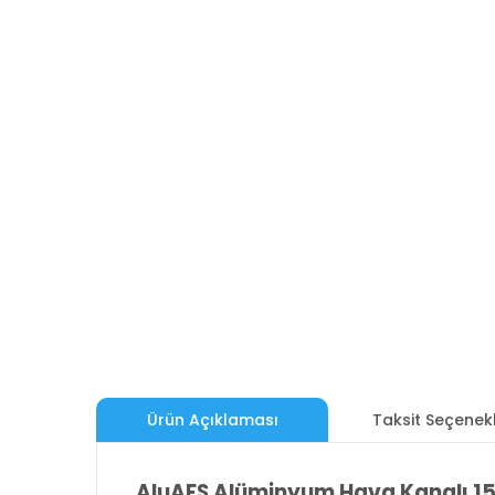
Ürün Açıklaması
Taksit Seçenekl
AluAFS Alüminyum Hava Kanalı 