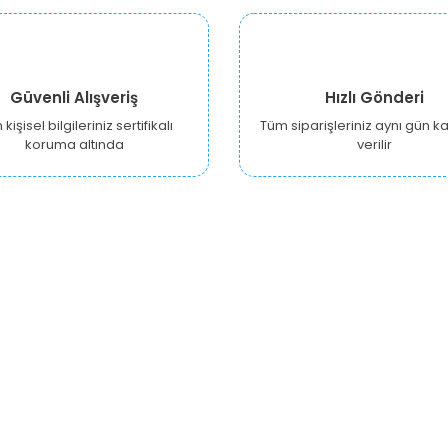
Güvenli Alışveriş
Hızlı Gönderi
kişisel bilgileriniz sertifikalı
Tüm siparişleriniz aynı gün 
koruma altında
verilir
KURUMSAL
ALIŞVERİŞ
Y
Hakkımızda
Hesabım
Ankara Growshop
Siparişlerim
İzmir Growshop
Alışveriş Sepetim
A