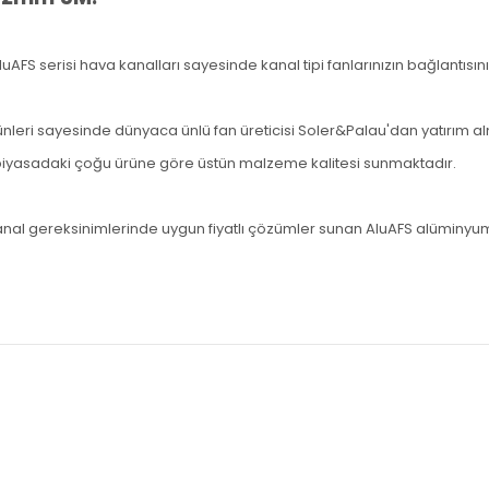
luAFS serisi hava kanalları sayesinde kanal tipi fanlarınızın bağlantısı
ünleri sayesinde dünyaca ünlü fan üreticisi Soler&Palau'dan yatırım alm
ı piyasadaki çoğu ürüne göre üstün malzeme kalitesi sunmaktadır.
k kanal gereksinimlerinde uygun fiyatlı çözümler sunan AluAFS alüminyum