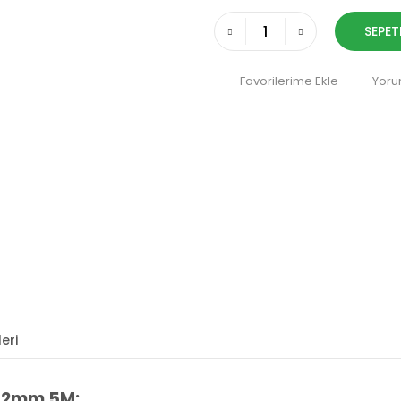
SEPET
Yoru
eri
152mm 5M: