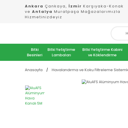
Ankara
Çankaya,
İzmir
Karşıyaka-Konak
ve
Antalya
Muratpaşa Mağazalarımızla
Hizmetinizdeyiz
Bitki
Bitki Yetiştirme
Bitki Yetiştirme Kabini
Besinleri
Lambaları
ve Köklendirme
Anasayfa
Havalandırma ve Koku Filtreleme Sisteml