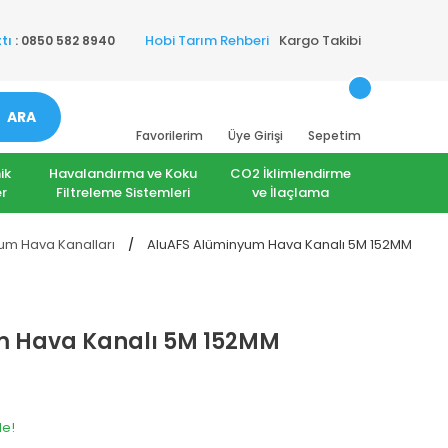
Hobi Tarım Rehberi
Kargo Takibi
tı
: 0850 582 8940
ARA
Favorilerim
Üye Girişi
Sepetim
ik
Havalandırma ve Koku
CO2 İklimlendirme
r
Filtreleme Sistemleri
ve İlaçlama
um Hava Kanalları
AluAFS Alüminyum Hava Kanalı 5M 152MM
m Hava Kanalı 5M 152MM
le!