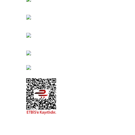
Karşıyaka/İZMİR
Kahramanlar Mah. 1417. Sokak No: 9-AB Konak/İZMİ
Bayındır Mah. 322. Sokak No: 30-2
Muratpaşa/Antalya
0850 582 8940
destek@urbangarden.com.tr