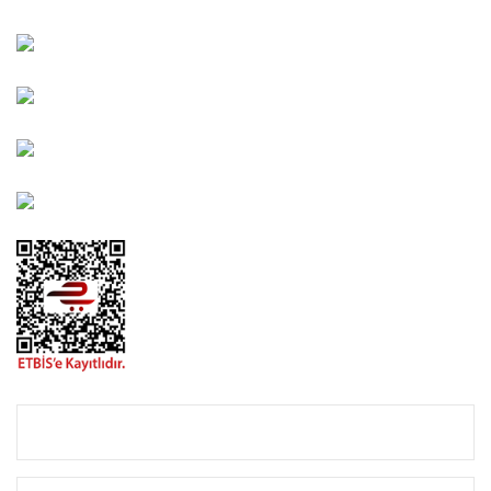
Kahramanlar Mah. 1417. Sokak No: 9-AB Konak/İZMİR
Bayındır Mah. 322. Sokak No: 30-2 Muratpaşa/Antalya
0850 582 8940
destek@urbangarden.com.tr
KURUMSAL