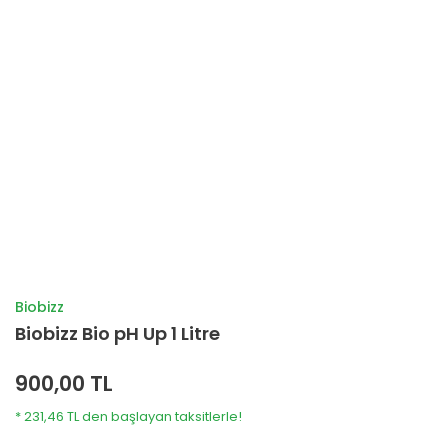
Biobizz
Biobizz Bio pH Up 1 Litre
900,00 TL
* 231,46 TL den başlayan taksitlerle!