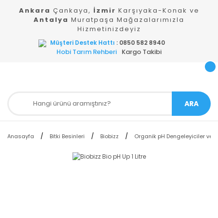
Ankara
Çankaya,
İzmir
Karşıyaka-Konak ve
Antalya
Muratpaşa Mağazalarımızla
Hizmetinizdeyiz
Müşteri Destek Hattı
: 0850 582 8940
Hobi Tarım Rehberi
Kargo Takibi
ARA
Anasayfa
Bitki Besinleri
Biobizz
Organik pH Dengeleyiciler ve 