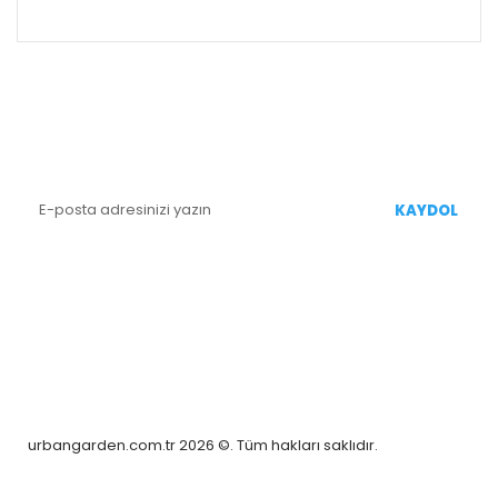
ALIŞVERİŞ
E-BÜLTEN KAYIT
Yenililiklerden Haberdar Olmak İçin Kaydolun
KAYDOL
BİZİ TAKİP EDİN
urbangarden.com.tr 2026 ©. Tüm hakları saklıdır.