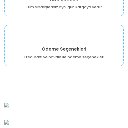
Tüm siparişleriniz aynı gün kargoya verilir
Ödeme Seçenekleri
Kredi kartı ve havale ile ödeme seçenekleri
URBANGARDEN Tarım ve Sanayi LTD.
Oğuzlar Mah. 1388. Cadde No: 32-B Çankaya/ANKARA
Bahçelievler Mah. Orhan Şaik Gökyay Sokak No: 8-A
Karşıyaka/İZMİR