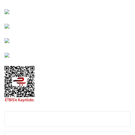
Kahramanlar Mah. 1417. Sokak No: 9-AB Konak/İZMİR
Bayındır Mah. 322. Sokak No: 30-2 Muratpaşa/Antalya
0850 582 8940
destek@urbangarden.com.tr
KURUMSAL