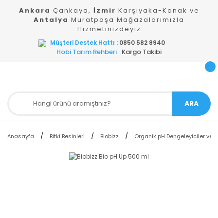
Ankara
Çankaya,
İzmir
Karşıyaka-Konak ve
Antalya
Muratpaşa Mağazalarımızla
Hizmetinizdeyiz
Müşteri Destek Hattı
: 0850 582 8940
Hobi Tarım Rehberi
Kargo Takibi
ARA
Anasayfa
Bitki Besinleri
Biobizz
Organik pH Dengeleyiciler ve 