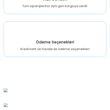
Tüm siparişleriniz aynı gün kargoya verilir
Ödeme Seçenekleri
Kredi kartı ve havale ile ödeme seçenekleri
URBANGARDEN Tarım ve Sanayi LTD.
Oğuzlar Mah. 1388. Cadde No: 32-B Çankaya/ANKARA
Bahçelievler Mah. Orhan Şaik Gökyay Sokak No: 8-A
Karşıyaka/İZMİR