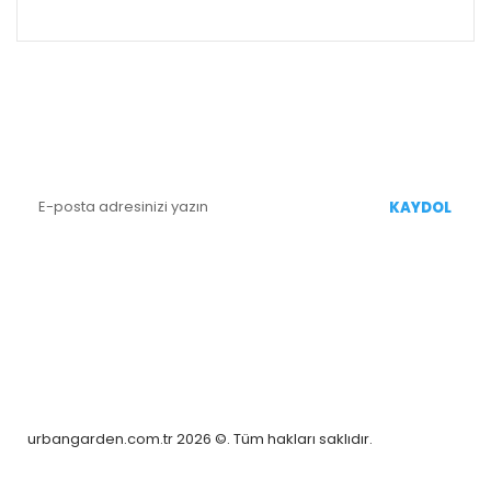
ALIŞVERİŞ
E-BÜLTEN KAYIT
Yenililiklerden Haberdar Olmak İçin Kaydolun
KAYDOL
BİZİ TAKİP EDİN
urbangarden.com.tr 2026 ©. Tüm hakları saklıdır.