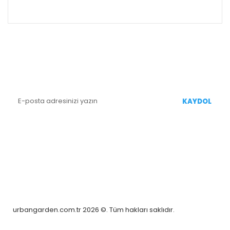
ALIŞVERİŞ
E-BÜLTEN KAYIT
Yenililiklerden Haberdar Olmak İçin Kaydolun
KAYDOL
BİZİ TAKİP EDİN
urbangarden.com.tr 2026 ©. Tüm hakları saklıdır.