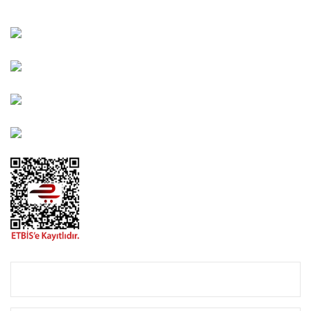
Kahramanlar Mah. 1417. Sokak No: 9-AB Konak/İZMİR
Bayındır Mah. 322. Sokak No: 30-2 Muratpaşa/Antalya
0850 582 8940
destek@urbangarden.com.tr
KURUMSAL