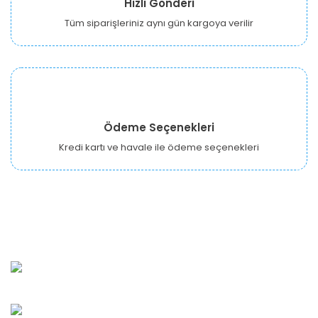
Hızlı Gönderi
Tüm siparişleriniz aynı gün kargoya verilir
Ödeme Seçenekleri
Kredi kartı ve havale ile ödeme seçenekleri
URBANGARDEN Tarım ve Sanayi LTD.
Oğuzlar Mah. 1388. Cadde No: 32-B Çankaya/ANKARA
Bahçelievler Mah. Orhan Şaik Gökyay Sokak No: 8-A
Karşıyaka/İZMİR