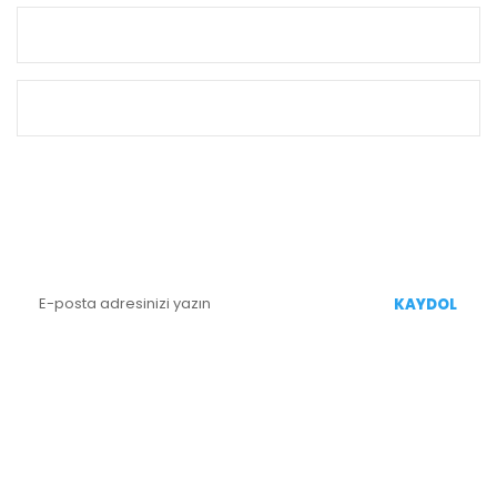
KURUMSAL
ALIŞVERİŞ
E-BÜLTEN KAYIT
Yenililiklerden Haberdar Olmak İçin Kaydolun
KAYDOL
BİZİ TAKİP EDİN