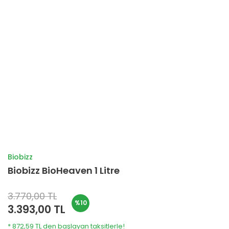
Biobizz
Biobizz BioHeaven 1 Litre
3.770,00 TL
%10
3.393,00 TL
* 872,59 TL den başlayan taksitlerle!