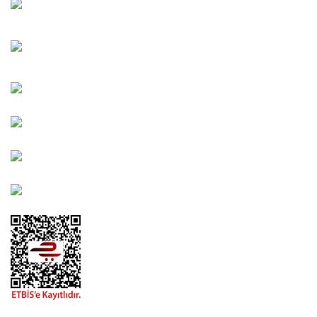
Oğuzlar Mah. 1388. Cadde No: 32-B Çankaya/ANKARA
Bahçelievler Mah. Orhan Şaik Gökyay Sokak No: 8-A
Karşıyaka/İZMİR
Kahramanlar Mah. 1417. Sokak No: 9-AB Konak/İZMİR
Bayındır Mah. 322. Sokak No: 30-2 Muratpaşa/Antalya
0850 582 8940
destek@urbangarden.com.tr