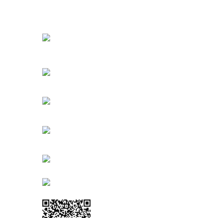
URBANGARDEN Tarım ve Sanayi LTD.
Oğuzlar Mah. 1388. Cadde No: 32-B
Çankaya/ANKARA
Bahçelievler Mah. Orhan Şaik Gökyay Sokak No: 8-
Karşıyaka/İZMİR
Kahramanlar Mah. 1417. Sokak No: 9-AB Konak/İZMİ
Bayındır Mah. 322. Sokak No: 30-2
Muratpaşa/Antalya
0850 582 8940
destek@urbangarden.com.tr