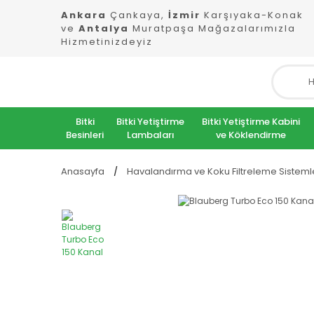
Ankara
Çankaya,
İzmir
Karşıyaka-Konak
ve
Antalya
Muratpaşa Mağazalarımızla
Hizmetinizdeyiz
Bitki
Bitki Yetiştirme
Bitki Yetiştirme Kabini
Besinleri
Lambaları
ve Köklendirme
Anasayfa
Havalandırma ve Koku Filtreleme Sisteml