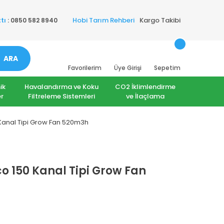
Hobi Tarım Rehberi
Kargo Takibi
tı
: 0850 582 8940
ARA
Favorilerim
Üye Girişi
Sepetim
ik
Havalandırma ve Koku
CO2 İklimlendirme
r
Filtreleme Sistemleri
ve İlaçlama
Kanal Tipi Grow Fan 520m3h
o 150 Kanal Tipi Grow Fan