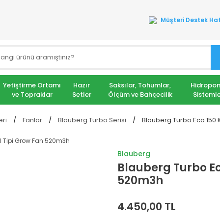
Müşteri Destek Hat
Yetiştirme Ortamı
Hazır
Saksılar, Tohumlar,
Hidropon
ve Topraklar
Setler
Ölçüm ve Bahçecilik
Sistemle
eri
Fanlar
Blauberg Turbo Serisi
Blauberg Turbo Eco 150 
Blauberg
Blauberg Turbo Ec
520m3h
4.450,00 TL