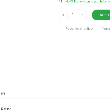
* 1.144,43 TL den başlayan taksitl
SEPET
Yoru
eri
 Fan: