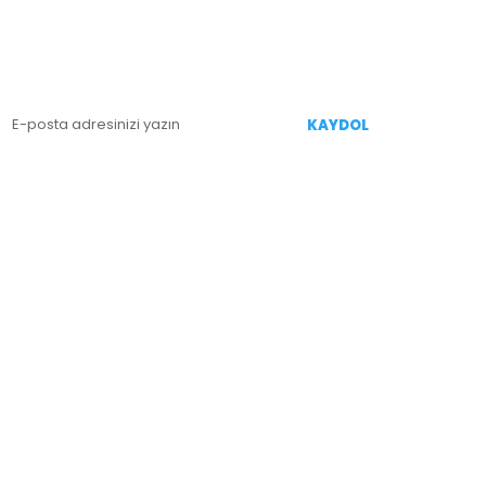
E-BÜLTEN KAYIT
enililiklerden Haberdar Olmak İçin Kaydolun
KAYDOL
İZİ TAKİP EDİN