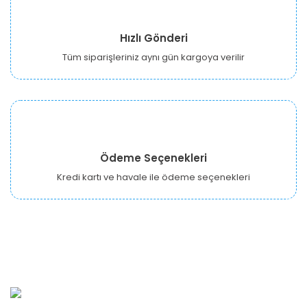
Hızlı Gönderi
Tüm siparişleriniz aynı gün kargoya verilir
Ödeme Seçenekleri
Kredi kartı ve havale ile ödeme seçenekleri
URBANGARDEN Tarım ve Sanayi LTD.
Oğuzlar Mah. 1388. Cadde No: 32-B Çankaya/ANKARA