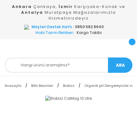
Ankara
Çankaya,
İzmir
Karşıyaka-Konak ve
Antalya
Muratpaşa Mağazalarımızla
Hizmetinizdeyiz
Müşteri Destek Hattı
: 0850 582 8940
Hobi Tarım Rehberi
Kargo Takibi
ARA
Anasayfa
Bitki Besinleri
Biobizz
Organik pH Dengeleyiciler ve 