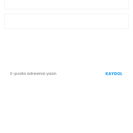
KURUMSAL
ALIŞVERİŞ
E-BÜLTEN KAYIT
Yenililiklerden Haberdar Olmak İçin Kaydolun
KAYDOL
BİZİ TAKİP EDİN