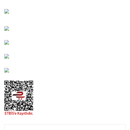
Bahçelievler Mah. Orhan Şaik Gökyay Sokak No: 8-A
Karşıyaka/İZMİR
Kahramanlar Mah. 1417. Sokak No: 9-AB Konak/İZMİR
Bayındır Mah. 322. Sokak No: 30-2 Muratpaşa/Antalya
0850 582 8940
destek@urbangarden.com.tr