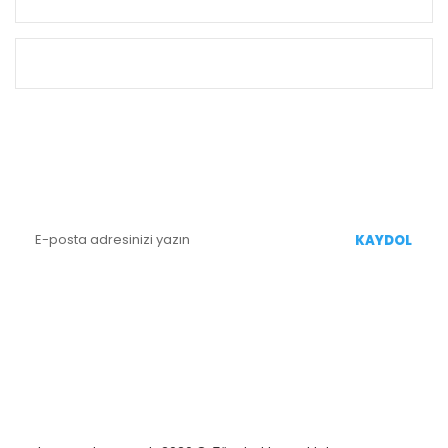
ALIŞVERİŞ
E-BÜLTEN KAYIT
Yenililiklerden Haberdar Olmak İçin Kaydolun
KAYDOL
BİZİ TAKİP EDİN