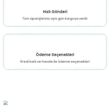
Hızlı Gönderi
Tüm siparişleriniz aynı gün kargoya verilir
Ödeme Seçenekleri
Kredi kartı ve havale ile ödeme seçenekleri
URBANGARDEN Tarım ve Sanayi LTD.
Oğuzlar Mah. 1388. Cadde No: 32-B Çankaya/ANKARA