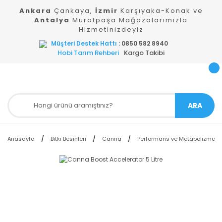
Ankara
Çankaya,
İzmir
Karşıyaka-Konak ve
Antalya
Muratpaşa Mağazalarımızla
Hizmetinizdeyiz
Müşteri Destek Hattı
: 0850 582 8940
Hobi Tarım Rehberi
Kargo Takibi
ARA
Anasayfa
Bitki Besinleri
Canna
Performans ve Metabolizma Hızı