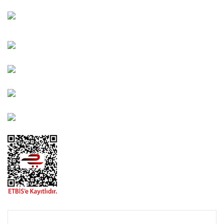
Bahçelievler Mah. Orhan Şaik Gökyay Sokak No: 8-A
Karşıyaka/İZMİR
Kahramanlar Mah. 1417. Sokak No: 9-AB Konak/İZMİR
Bayındır Mah. 322. Sokak No: 30-2 Muratpaşa/Antalya
0850 582 8940
destek@urbangarden.com.tr
KURUMSAL