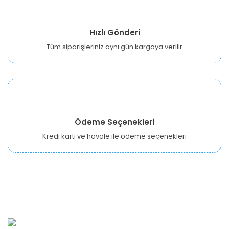
Hızlı Gönderi
Tüm siparişleriniz aynı gün kargoya verilir
Ödeme Seçenekleri
Kredi kartı ve havale ile ödeme seçenekleri
URBANGARDEN Tarım ve Sanayi LTD.
Oğuzlar Mah. 1388. Cadde No: 32-B Çankaya/ANKARA