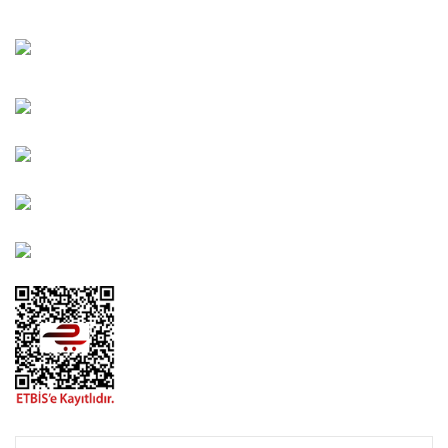
Bahçelievler Mah. Orhan Şaik Gökyay Sokak No: 8-A
Karşıyaka/İZMİR
Kahramanlar Mah. 1417. Sokak No: 9-AB Konak/İZMİR
Bayındır Mah. 322. Sokak No: 30-2 Muratpaşa/Antalya
0850 582 8940
destek@urbangarden.com.tr