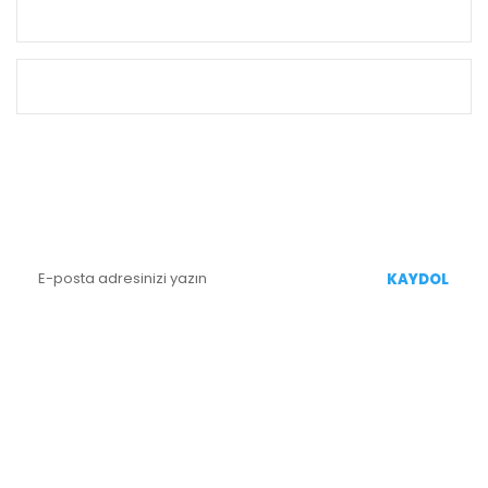
KURUMSAL
ALIŞVERİŞ
E-BÜLTEN KAYIT
Yenililiklerden Haberdar Olmak İçin Kaydolun
KAYDOL
BİZİ TAKİP EDİN