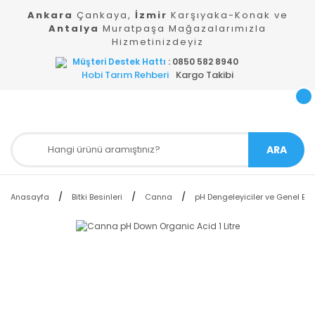
Ankara
Çankaya,
İzmir
Karşıyaka-Konak ve
Antalya
Muratpaşa Mağazalarımızla
Hizmetinizdeyiz
Müşteri Destek Hattı
: 0850 582 8940
Hobi Tarım Rehberi
Kargo Takibi
ARA
Anasayfa
Bitki Besinleri
Canna
pH Dengeleyiciler ve Genel Ba