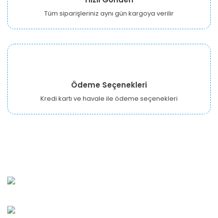
Tüm siparişleriniz aynı gün kargoya verilir
Ödeme Seçenekleri
Kredi kartı ve havale ile ödeme seçenekleri
URBANGARDEN Tarım ve Sanayi LTD.
Oğuzlar Mah. 1388. Cadde No: 32-B Çankaya/ANKARA
Bahçelievler Mah. Orhan Şaik Gökyay Sokak No: 8-A
Karşıyaka/İZMİR