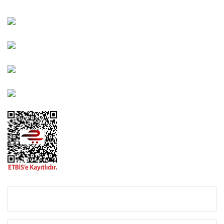
Kahramanlar Mah. 1417. Sokak No: 9-AB Konak/İZMİR
Bayındır Mah. 322. Sokak No: 30-2 Muratpaşa/Antalya
0850 582 8940
destek@urbangarden.com.tr
KURUMSAL