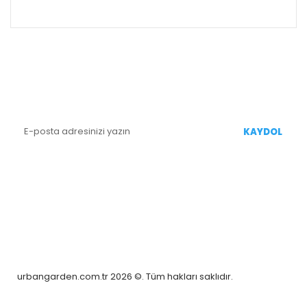
ALIŞVERİŞ
E-BÜLTEN KAYIT
Yenililiklerden Haberdar Olmak İçin Kaydolun
KAYDOL
BİZİ TAKİP EDİN
urbangarden.com.tr 2026 ©. Tüm hakları saklıdır.