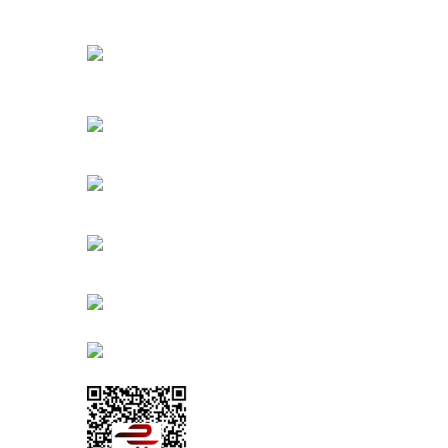
Oğuzlar Mah. 1388. Cadde No: 32-B
Çankaya/ANKARA
Bahçelievler Mah. Orhan Şaik Gökyay Sokak No: 8-
Karşıyaka/İZMİR
Kahramanlar Mah. 1417. Sokak No: 9-AB Konak/İZMİ
Bayındır Mah. 322. Sokak No: 30-2
Muratpaşa/Antalya
0850 582 8940
destek@urbangarden.com.tr