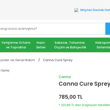
Müşteri Destek Hat
Yetiştirme Ortamı
Hazır
Saksılar, Tohumlar,
Hidropon
ve Topraklar
Setler
Ölçüm ve Bahçecilik
Sistemle
iciler ve Genel Bakım
Canna Cure Sprey
Canna
Canna Cure Spre
785,00 TL
* 201,88 TL den başlayan taksitler