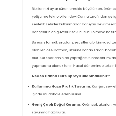
Bitkilerinizi aylar süren emekle büyütürken, örümcek
yetiştirme teknolojileri devi Canna tarafından geliş
sentetik zehirler kullanmadan koruyan devrimsel bi
bahçenizin en güvenilir savunucusu olmaya hazırd
Bu eşsiz formül, sıradan pestisitler gibi kimyasal
alabilen özel katman, üzerine konan zararlı böcek
olur. Küf sporlarının da yaprağa tutunmasını imka
yapmasına olanak tanır. Hasat döneminde toksin kalın
Neden Canna Cure Sprey Kullanmalısınız?
Kullanıma Hazır Pratik Tasarım:
Karışım, seyre
içinde müdahale edebilirsiniz.
Geniş Çaplı Doğal Koruma:
Örümcek akarları, yap
savunma hattı kurar.