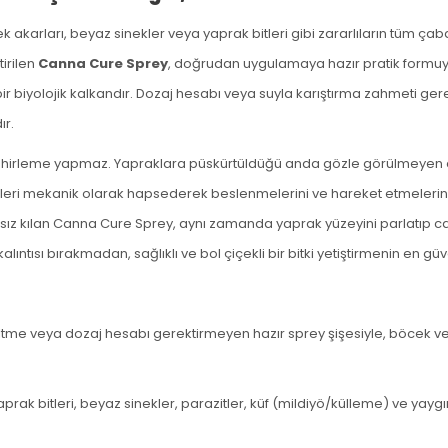
 akarları, beyaz sinekler veya yaprak bitleri gibi zararlıların tüm çaba
tirilen
Canna Cure Sprey
, doğrudan uygulamaya hazır pratik formuyla 
r biyolojik kalkandır. Dozaj hesabı veya suyla karıştırma zahmeti ger
ır.
 zehirleme yapmaz. Yapraklara püskürtüldüğü anda gözle görülmeyen doğ
leri mekanik olarak hapsederek beslenmelerini ve hareket etmelerini e
nsız kılan Canna Cure Sprey, aynı zamanda yaprak yüzeyini parlatıp ca
tısı bırakmadan, sağlıklı ve bol çiçekli bir bitki yetiştirmenin en güve
ltme veya dozaj hesabı gerektirmeyen hazır sprey şişesiyle, böcek veya
rak bitleri, beyaz sinekler, parazitler, küf (mildiyö/külleme) ve yaygı