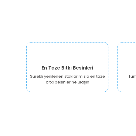
En Taze Bitki Besinleri
Sürekli yenilenen stoklarımızla en taze
Tüm 
bitki besinlerine ulaşın
URBANGARDEN Tarım ve Sanayi LTD.