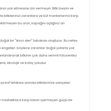
nızı yok etmesine izin vermeyin. Bitki besini ve
bitkilerinizi zararlılara ve küf mantarlarına karşı
ektirmeyen bu ürün, kapağını açtığınız an
al bir "ikinci deri" tabakası oluşturur. Bu nefes
ngeller; böylece zararlılar doğal yollarla yok
nlandırarak bitkinin çok daha verimli fotosentez
nli, ekolojik ve kolay yoludur.
 küf tehlikesi anında bitkilerinize saniyeler
n hastalıklara karşı toksin içermeyen güçlü bir