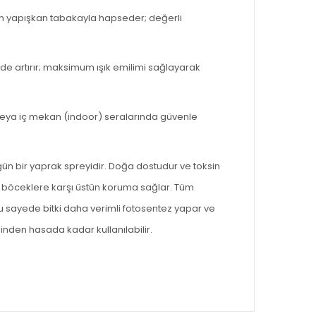
len yapışkan tabakayla hapseder; değerli
lde artırır; maksimum ışık emilimi sağlayarak
 veya iç mekan (indoor) seralarında güvenle
gün bir yaprak spreyidir. Doğa dostudur ve toksin
tli böceklere karşı üstün koruma sağlar. Tüm
Bu sayede bitki daha verimli fotosentez yapar ve
nden hasada kadar kullanılabilir.