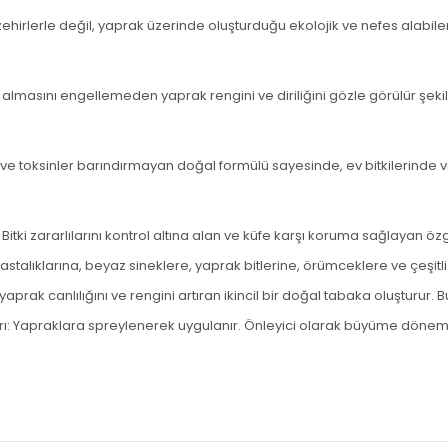
 zehirlerle değil, yaprak üzerinde oluşturduğu ekolojik ve nefes alabi
s almasını engellemeden yaprak rengini ve diriliğini gözle görülür şeki
 ve toksinler barındırmayan doğal formülü sayesinde, ev bitkilerinde
itki zararlılarını kontrol altına alan ve küfe karşı koruma sağlayan öz
hastalıklarına, beyaz sineklere, yaprak bitlerine, örümceklere ve çeşi
rak canlılığını ve rengini artıran ikincil bir doğal tabaka
oluşturur. 
ı:
Yapraklara spreylenerek uygulanır. Önleyici olarak büyüme dönemi