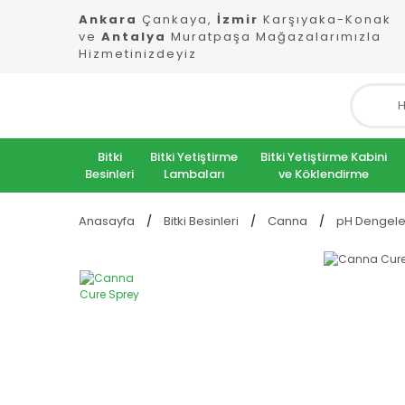
Ankara
Çankaya,
İzmir
Karşıyaka-Konak
ve
Antalya
Muratpaşa Mağazalarımızla
Hizmetinizdeyiz
Bitki
Bitki Yetiştirme
Bitki Yetiştirme Kabini
Besinleri
Lambaları
ve Köklendirme
Anasayfa
Bitki Besinleri
Canna
pH Dengeley