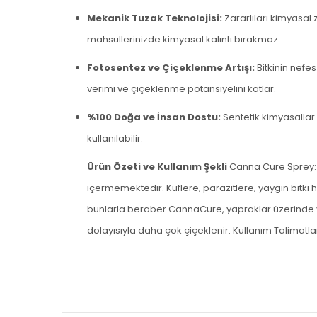
Mekanik Tuzak Teknolojisi:
Zararlıları kimyasal
mahsullerinizde kimyasal kalıntı bırakmaz.
Fotosentez ve Çiçeklenme Artışı:
Bitkinin nefe
verimi ve çiçeklenme potansiyelini katlar.
%100 Doğa ve İnsan Dostu:
Sentetik kimyasallar
kullanılabilir.
Ürün Özeti ve Kullanım Şekli
Canna Cure Sprey: B
içermemektedir. Küflere, parazitlere, yaygın bitki 
bunlarla beraber CannaCure, yapraklar üzerinde yap
dolayısıyla daha çok çiçeklenir.
Kullanım Talimatlar