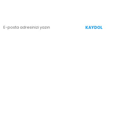
enililiklerden Haberdar Olmak İçin Kaydolun
KAYDOL
İZİ TAKİP EDİN