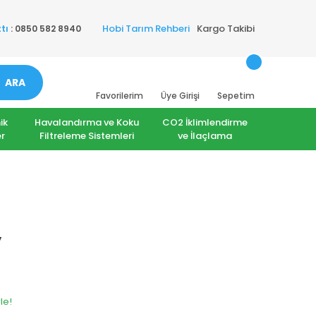
Hobi Tarım Rehberi
Kargo Takibi
tı
: 0850 582 8940
ARA
Favorilerim
Üye Girişi
Sepetim
ik
Havalandırma ve Koku
CO2 İklimlendirme
r
Filtreleme Sistemleri
ve İlaçlama
y
le!