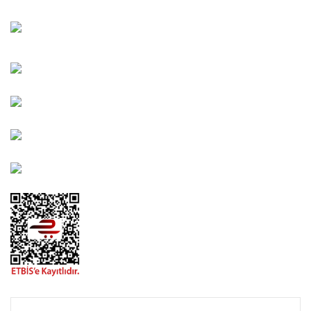
Bahçelievler Mah. Orhan Şaik Gökyay Sokak No: 8-A
Karşıyaka/İZMİR
Kahramanlar Mah. 1417. Sokak No: 9-AB Konak/İZMİR
Bayındır Mah. 322. Sokak No: 30-2 Muratpaşa/Antalya
0850 582 8940
destek@urbangarden.com.tr