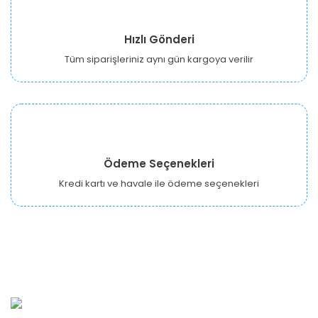
Hızlı Gönderi
Tüm siparişleriniz aynı gün kargoya verilir
Ödeme Seçenekleri
Kredi kartı ve havale ile ödeme seçenekleri
URBANGARDEN Tarım ve Sanayi LTD.
Oğuzlar Mah. 1388. Cadde No: 32-B Çankaya/ANKARA