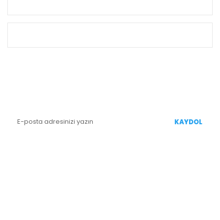
KURUMSAL
ALIŞVERİŞ
E-BÜLTEN KAYIT
Yenililiklerden Haberdar Olmak İçin Kaydolun
KAYDOL
BİZİ TAKİP EDİN