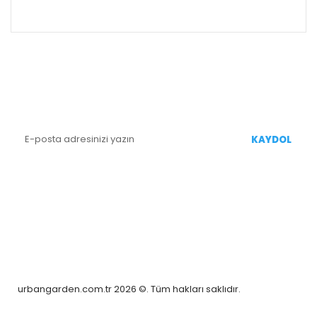
ALIŞVERİŞ
E-BÜLTEN KAYIT
Yenililiklerden Haberdar Olmak İçin Kaydolun
KAYDOL
BİZİ TAKİP EDİN
urbangarden.com.tr 2026 ©. Tüm hakları saklıdır.