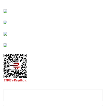
Kahramanlar Mah. 1417. Sokak No: 9-AB Konak/İZMİR
Bayındır Mah. 322. Sokak No: 30-2 Muratpaşa/Antalya
0850 582 8940
destek@urbangarden.com.tr
KURUMSAL