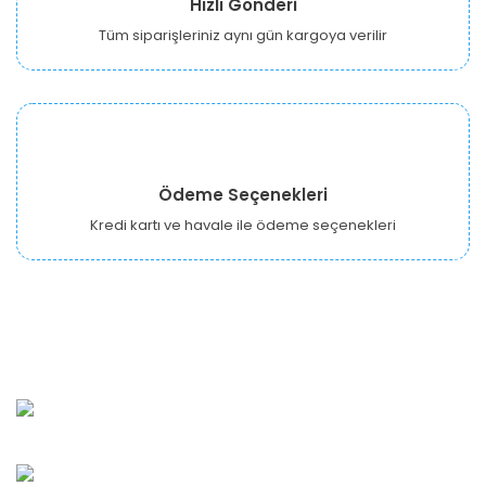
Hızlı Gönderi
Tüm siparişleriniz aynı gün kargoya verilir
Ödeme Seçenekleri
Kredi kartı ve havale ile ödeme seçenekleri
URBANGARDEN Tarım ve Sanayi LTD.
Oğuzlar Mah. 1388. Cadde No: 32-B Çankaya/ANKARA
Bahçelievler Mah. Orhan Şaik Gökyay Sokak No: 8-A
Karşıyaka/İZMİR