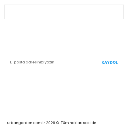
ALIŞVERİŞ
E-BÜLTEN KAYIT
Yenililiklerden Haberdar Olmak İçin Kaydolun
KAYDOL
BİZİ TAKİP EDİN
urbangarden.com.tr 2026 ©. Tüm hakları saklıdır.