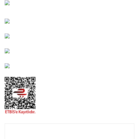
Karşıyaka/İZMİR
Kahramanlar Mah. 1417. Sokak No: 9-AB Konak/İZMİR
Bayındır Mah. 322. Sokak No: 30-2 Muratpaşa/Antalya
0850 582 8940
destek@urbangarden.com.tr
KURUMSAL