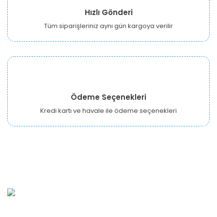
Hızlı Gönderi
Tüm siparişleriniz aynı gün kargoya verilir
Ödeme Seçenekleri
Kredi kartı ve havale ile ödeme seçenekleri
URBANGARDEN Tarım ve Sanayi LTD.
Oğuzlar Mah. 1388. Cadde No: 32-B Çankaya/ANKARA
Bahçelievler Mah. Orhan Şaik Gökyay Sokak No: 8-A