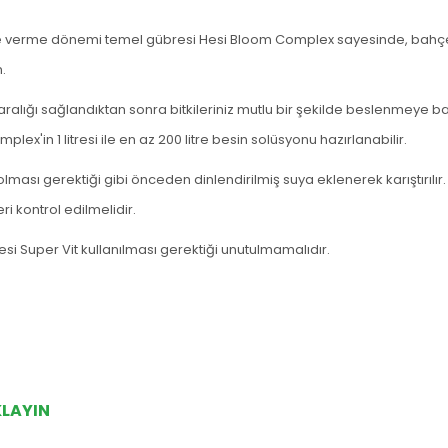
yve verme dönemi temel gübresi Hesi Bloom Complex sayesinde, bahçeniz
n.
ralığı sağlandıktan sonra bitkileriniz mutlu bir şekilde beslenmeye ba
lex'in 1 litresi ile en az 200 litre besin solüsyonu hazırlanabilir.
ası gerektiği gibi önceden dinlendirilmiş suya eklenerek karıştırılır. K
eri kontrol edilmelidir.
si Super Vit kullanılması gerektiği unutulmamalıdır.
KLAYIN