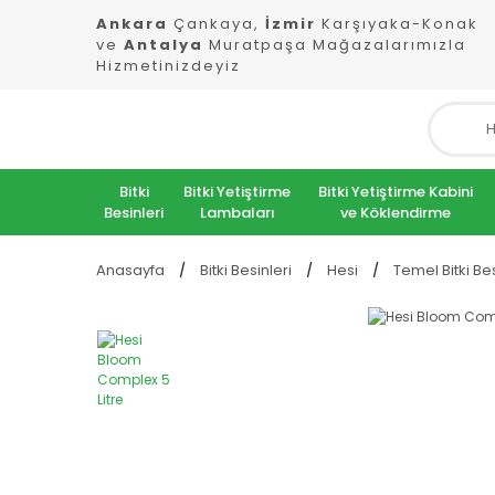
Ankara
Çankaya,
İzmir
Karşıyaka-Konak
ve
Antalya
Muratpaşa Mağazalarımızla
Hizmetinizdeyiz
Bitki
Bitki Yetiştirme
Bitki Yetiştirme Kabini
Besinleri
Lambaları
ve Köklendirme
Anasayfa
Bitki Besinleri
Hesi
Temel Bitki Bes