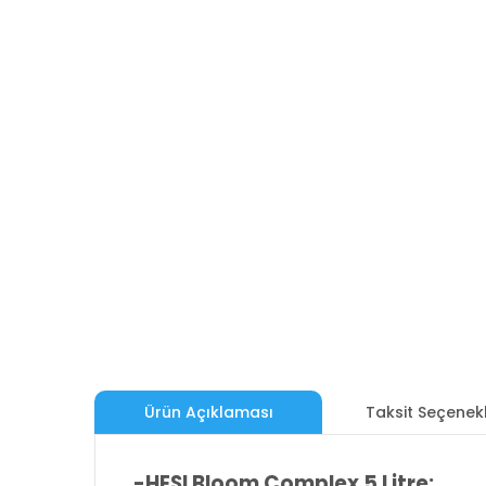
Ürün Açıklaması
Taksit Seçenekl
-HESI Bloom Complex 5 Litre: