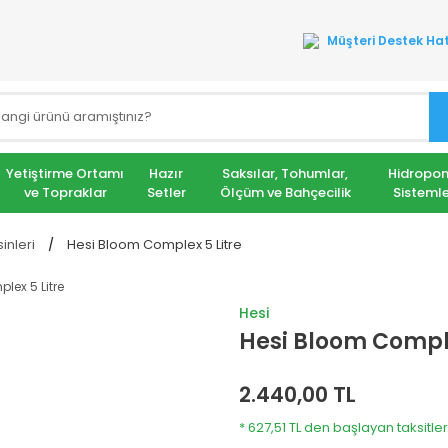
Müşteri Destek Hat
Yetiştirme Ortamı
Hazır
Saksılar, Tohumlar,
Hidropon
ve Topraklar
Setler
Ölçüm ve Bahçecilik
Sistemle
inleri
Hesi Bloom Complex 5 Litre
Hesi
Hesi Bloom Comple
2.440,00 TL
* 627,51 TL den başlayan taksitler