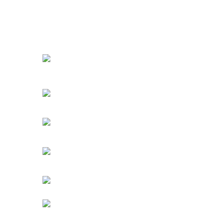
URBANGARDEN Tarım ve Sanayi LTD.
Oğuzlar Mah. 1388. Cadde No: 32-B
Çankaya/ANKARA
Bahçelievler Mah. Orhan Şaik Gökyay Sokak No: 8-
Karşıyaka/İZMİR
Kahramanlar Mah. 1417. Sokak No: 9-AB Konak/İZMİ
Bayındır Mah. 322. Sokak No: 30-2
Muratpaşa/Antalya
0850 582 8940
destek@urbangarden.com.tr