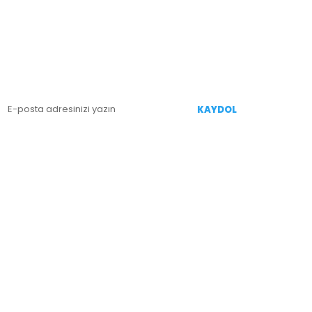
E-BÜLTEN KAYIT
enililiklerden Haberdar Olmak İçin Kaydolun
KAYDOL
İZİ TAKİP EDİN