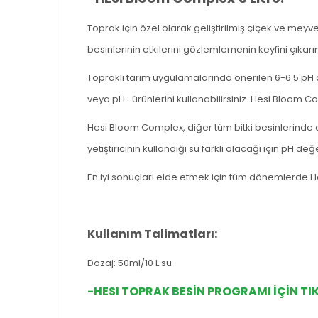
Toprak için özel olarak geliştirilmiş çiçek ve me
besinlerinin etkilerini gözlemlemenin keyfini çıkarı
Topraklı tarım uygulamalarında önerilen 6-6.5 pH a
veya pH- ürünlerini kullanabilirsiniz. Hesi Bloom Comp
Hesi Bloom Complex, diğer tüm bitki besinlerinde olm
yetiştiricinin kullandığı su farklı olacağı için pH değ
En iyi sonuçları elde etmek için tüm dönemlerde He
Kullanım Talimatları:
Dozaj: 50ml/10 L su
-HESI TOPRAK BESİN PROGRAMI İÇİN TI