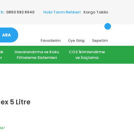
Hobi Tarım Rehberi
Kargo Takibi
tı
: 0850 582 8940
ARA
Favorilerim
Üye Girişi
Sepetim
ik
Havalandırma ve Koku
CO2 İklimlendirme
r
Filtreleme Sistemleri
ve İlaçlama
x 5 Litre
le!