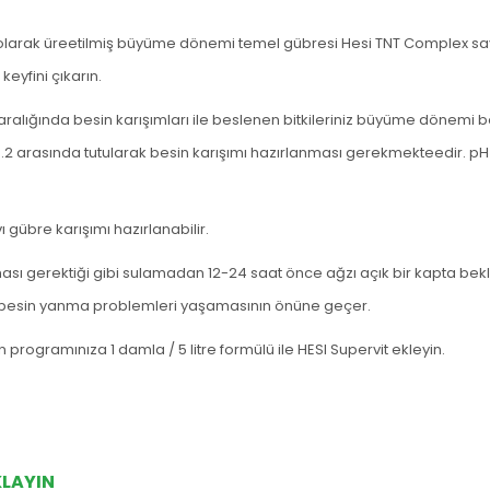
el olarak üreetilmiş büyüme dönemi temel gübresi Hesi TNT Complex sa
keyfini çıkarın.
ralığında besin karışımları ile beslenen bitkileriniz büyüme dönemi b
-6.2 arasında tutularak besin karışımı hazırlanması gerekmekteedir. p
vı gübre karışımı hazırlanabilir.
sı gerektiği gibi sulamadan 12-24 saat önce ağzı açık bir kapta bekleti
ırı besin yanma problemleri yaşamasının önüne geçer.
n programınıza 1 damla / 5 litre formülü ile HESI Supervit ekleyin.
KLAYIN