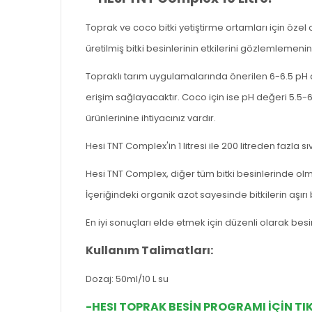
Toprak ve coco bitki yetiştirme ortamları için öz
üretilmiş bitki besinlerinin etkilerini gözlemlemenin 
Topraklı tarım uygulamalarında önerilen 6-6.5 pH a
erişim sağlayacaktır. Coco için ise pH değeri 5.5
ürünlerinine ihtiyacınız vardır.
Hesi TNT Complex'in 1 litresi ile 200 litreden fazla sı
Hesi TNT Complex, diğer tüm bitki besinlerinde olma
İçeriğindeki organik azot sayesinde bitkilerin aş
En iyi sonuçları elde etmek için düzenli olarak besi
Kullanım Talimatları:
Dozaj: 50ml/10 L su
-HESI TOPRAK BESİN PROGRAMI İÇİN TI