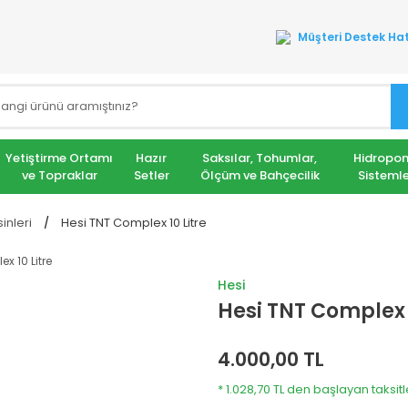
Müşteri Destek Hat
Yetiştirme Ortamı
Hazır
Saksılar, Tohumlar,
Hidropon
ve Topraklar
Setler
Ölçüm ve Bahçecilik
Sistemle
inleri
Hesi TNT Complex 10 Litre
Hesi
Hesi TNT Complex 1
4.000,00 TL
* 1.028,70 TL den başlayan taksitl