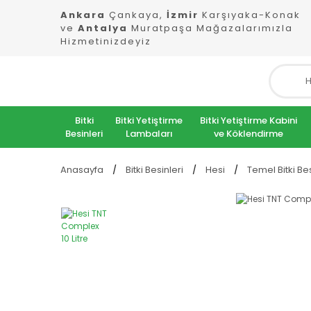
Ankara
Çankaya,
İzmir
Karşıyaka-Konak
ve
Antalya
Muratpaşa Mağazalarımızla
Hizmetinizdeyiz
Bitki
Bitki Yetiştirme
Bitki Yetiştirme Kabini
Besinleri
Lambaları
ve Köklendirme
Anasayfa
Bitki Besinleri
Hesi
Temel Bitki Bes