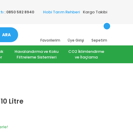
Hobi Tarım Rehberi
Kargo Takibi
tı
: 0850 582 8940
ARA
Favorilerim
Üye Girişi
Sepetim
ik
Havalandırma ve Koku
CO2 İklimlendirme
r
Filtreleme Sistemleri
ve İlaçlama
0 Litre
erle!