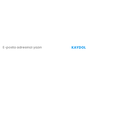
E-BÜLTEN KAYIT
enililiklerden Haberdar Olmak İçin Kaydolun
KAYDOL
İZİ TAKİP EDİN