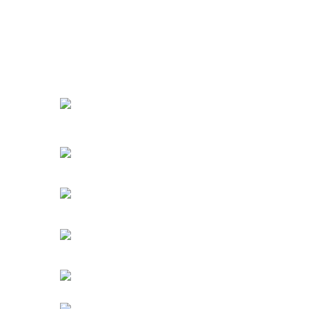
URBANGARDEN Tarım ve Sanayi LTD.
Oğuzlar Mah. 1388. Cadde No: 32-B
Çankaya/ANKARA
Bahçelievler Mah. Orhan Şaik Gökyay Sokak No: 8-
Karşıyaka/İZMİR
Kahramanlar Mah. 1417. Sokak No: 9-AB Konak/İZMİ
Bayındır Mah. 322. Sokak No: 30-2
Muratpaşa/Antalya
0850 582 8940
destek@urbangarden.com.tr