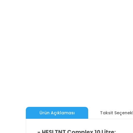
Ürün Açıklaması
Taksit Seçenekl
- HESI TNT Complex 10 Litre: