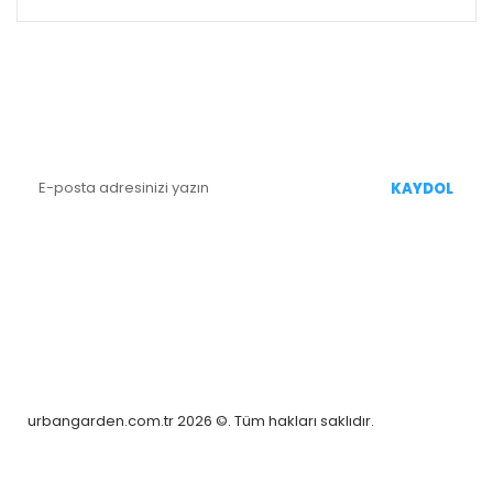
E-BÜLTEN KAYIT
Yenililiklerden Haberdar Olmak İçin Kaydolun
KAYDOL
BİZİ TAKİP EDİN
urbangarden.com.tr 2026 ©. Tüm hakları saklıdır.