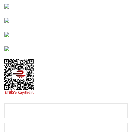
Kahramanlar Mah. 1417. Sokak No: 9-AB Konak/İZMİR
Bayındır Mah. 322. Sokak No: 30-2 Muratpaşa/Antalya
0850 582 8940
destek@urbangarden.com.tr
KURUMSAL
ALIŞVERİŞ