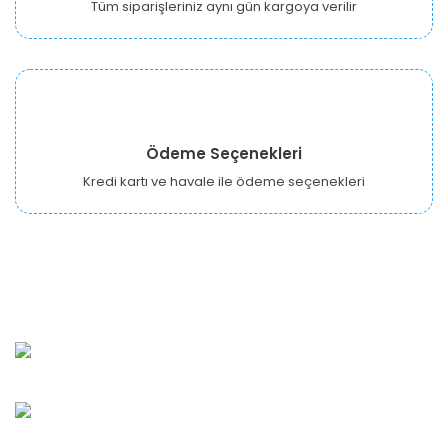
Tüm siparişleriniz aynı gün kargoya verilir
Ödeme Seçenekleri
Kredi kartı ve havale ile ödeme seçenekleri
URBANGARDEN Tarım ve Sanayi LTD.
Oğuzlar Mah. 1388. Cadde No: 32-B Çankaya/ANKARA
Bahçelievler Mah. Orhan Şaik Gökyay Sokak No: 8-A
Karşıyaka/İZMİR