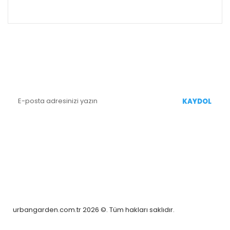
ALIŞVERİŞ
E-BÜLTEN KAYIT
Yenililiklerden Haberdar Olmak İçin Kaydolun
KAYDOL
BİZİ TAKİP EDİN
urbangarden.com.tr 2026 ©. Tüm hakları saklıdır.