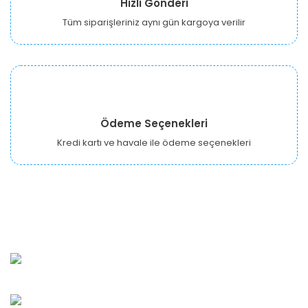
Hızlı Gönderi
Tüm siparişleriniz aynı gün kargoya verilir
Ödeme Seçenekleri
Kredi kartı ve havale ile ödeme seçenekleri
URBANGARDEN Tarım ve Sanayi LTD.
Oğuzlar Mah. 1388. Cadde No: 32-B Çankaya/ANKARA
Bahçelievler Mah. Orhan Şaik Gökyay Sokak No: 8-A
Karşıyaka/İZMİR