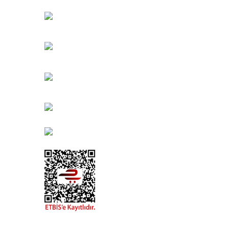
Bahçelievler Mah. Orhan Şaik Gökyay Sokak No: 8-
Karşıyaka/İZMİR
Kahramanlar Mah. 1417. Sokak No: 9-AB Konak/İZMİ
Bayındır Mah. 322. Sokak No: 30-2
Muratpaşa/Antalya
0850 582 8940
destek@urbangarden.com.tr