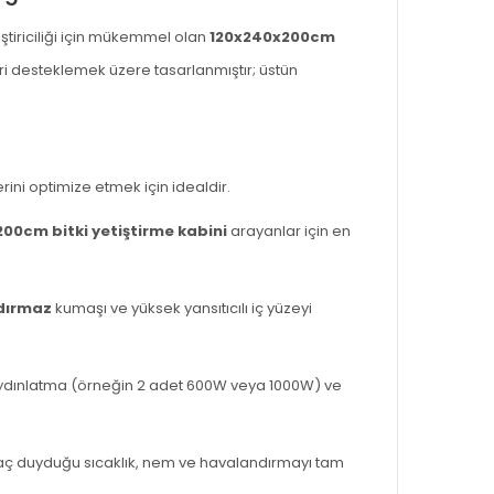
tiştiriciliği için mükemmel olan
120x240x200cm
leri desteklemek üzere tasarlanmıştır; üstün
ini optimize etmek için idealdir.
00cm bitki yetiştirme kabini
arayanlar için en
zdırmaz
kumaşı ve yüksek yansıtıcılı iç yüzeyi
 aydınlatma (örneğin 2 adet 600W veya 1000W) ve
iyaç duyduğu sıcaklık, nem ve havalandırmayı tam