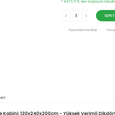
* 4.577,71 TL den başlayan taksitl
SEPET
Yoru
eri
 Kabini: 120x240x200cm - Yüksek Verimli Dikdör