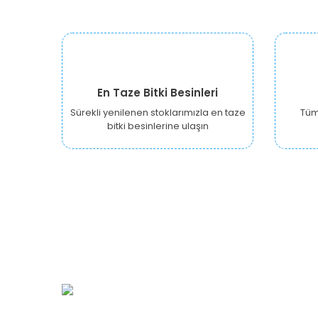
En Taze Bitki Besinleri
Sürekli yenilenen stoklarımızla en taze
Tüm 
bitki besinlerine ulaşın
URBANGARDEN Tarım ve Sanayi LTD.
Oğuzlar Mah. 1388. Cadde No: 32-B
Çankaya/ANKARA