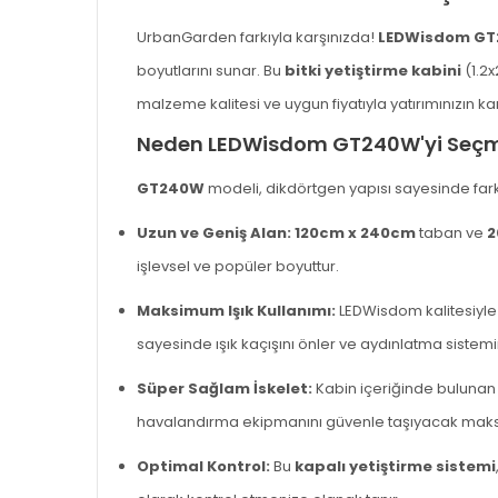
UrbanGarden farkıyla karşınızda!
LEDWisdom GT2
boyutlarını sunar. Bu
bitki yetiştirme kabini
(1.2x
malzeme kalitesi ve uygun fiyatıyla yatırımınızın karşı
Neden LEDWisdom GT240W'yi Seçme
GT240W
modeli, dikdörtgen yapısı sayesinde fark
Uzun ve Geniş Alan:
120cm x 240cm
taban ve
2
işlevsel ve popüler boyuttur.
Maksimum Işık Kullanımı:
LEDWisdom kalitesiyle
sayesinde ışık kaçışını önler ve aydınlatma sistemini
Süper Sağlam İskelet:
Kabin içeriğinde bulunan
havalandırma ekipmanını güvenle taşıyacak maksi
Optimal Kontrol:
Bu
kapalı yetiştirme sistemi