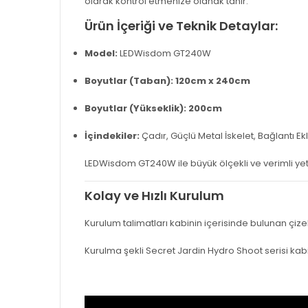
olarak kontrol etmenize olanak tanır.
Ürün İçeriği ve Teknik Detaylar:
Model:
LEDWisdom GT240W
Boyutlar (Taban):
120cm x 240cm
Boyutlar (Yükseklik):
200cm
İçindekiler:
Çadır, Güçlü Metal İskelet, Bağlantı E
LEDWisdom GT240W ile büyük ölçekli ve verimli yeti
K
olay ve Hızlı Kurulum
Kurulum talimatları kabinin içerisinde bulunan çize
Kurulma şekli Secret Jardin Hydro Shoot serisi kabin