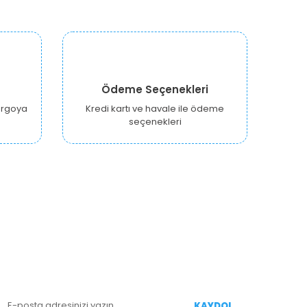
Ödeme Seçenekleri
kargoya
Kredi kartı ve havale ile ödeme
seçenekleri
E-BÜLTEN KAYIT
enililiklerden Haberdar Olmak İçin Kaydolun
KAYDOL