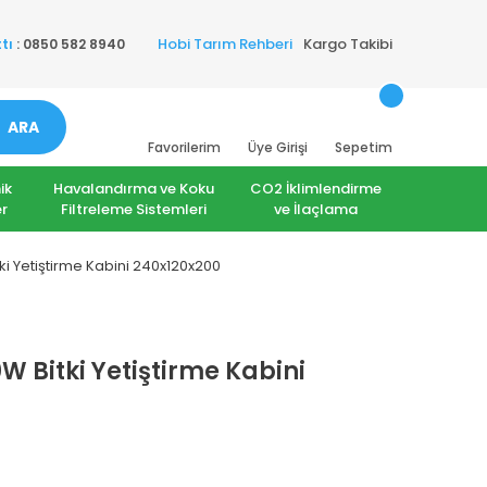
Hobi Tarım Rehberi
Kargo Takibi
tı
: 0850 582 8940
ARA
Favorilerim
Üye Girişi
Sepetim
ik
Havalandırma ve Koku
CO2 İklimlendirme
r
Filtreleme Sistemleri
ve İlaçlama
 Yetiştirme Kabini 240x120x200
Bitki Yetiştirme Kabini