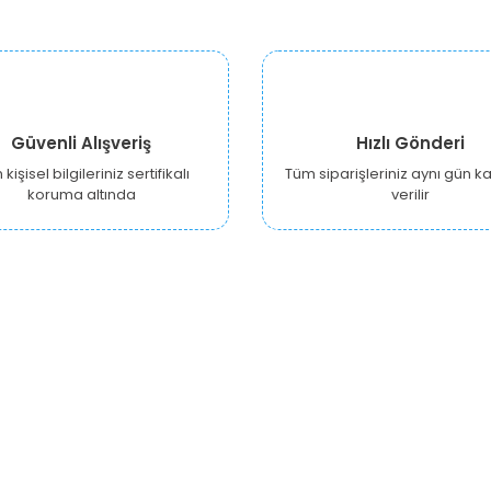
Güvenli Alışveriş
Hızlı Gönderi
kişisel bilgileriniz sertifikalı
Tüm siparişleriniz aynı gün 
koruma altında
verilir
KURUMSAL
ALIŞVERİŞ
Y
Hakkımızda
Hesabım
Ankara Growshop
Siparişlerim