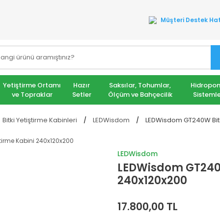
Müşteri Destek Hat
Yetiştirme Ortamı
Hazır
Saksılar, Tohumlar,
Hidropon
ve Topraklar
Setler
Ölçüm ve Bahçecilik
Sistemle
Bitki Yetiştirme Kabinleri
LEDWisdom
LEDWisdom GT240W Bitki
LEDWisdom
LEDWisdom GT240W 
240x120x200
17.800,00 TL