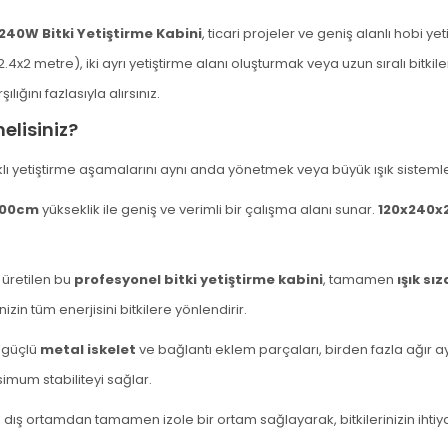
40W Bitki Yetiştirme Kabini
, ticari projeler ve geniş alanlı hobi ye
2.4x2 metre), iki ayrı yetiştirme alanı oluşturmak veya uzun sıralı bitki
lığını fazlasıyla alırsınız.
lisiniz?
lı yetiştirme aşamalarını aynı anda yönetmek veya büyük ışık sistemler
00cm
yükseklik ile geniş ve verimli bir çalışma alanı sunar.
120x240x2
 üretilen bu
profesyonel bitki yetiştirme kabini
, tamamen
ışık sı
zin tüm enerjisini bitkilere yönlendirir.
 güçlü
metal iskelet
ve bağlantı eklem parçaları, birden fazla ağır
mum stabiliteyi sağlar.
, dış ortamdan tamamen izole bir ortam sağlayarak, bitkilerinizin iht