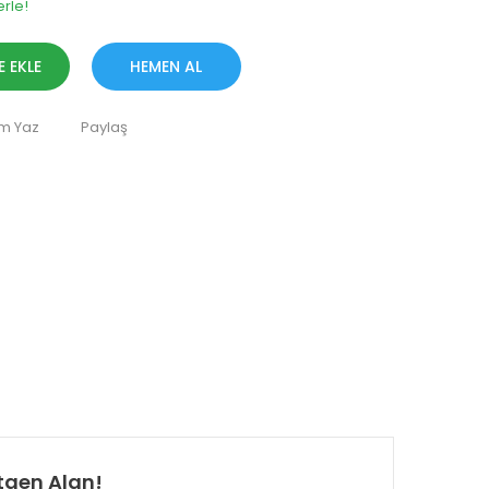
erle!
E EKLE
HEMEN AL
m Yaz
Paylaş
tgen Alan!