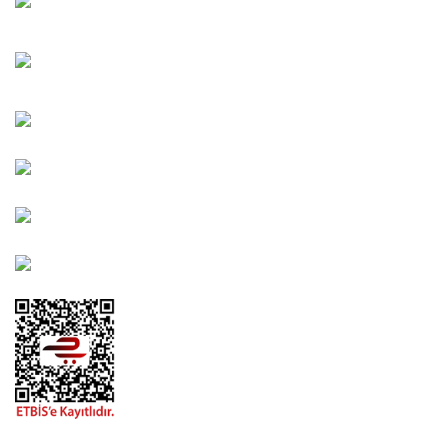
Bahçelievler Mah. Orhan Şaik Gökyay Sokak No: 8-A
Karşıyaka/İZMİR
Kahramanlar Mah. 1417. Sokak No: 9-AB Konak/İZMİR
Bayındır Mah. 322. Sokak No: 30-2 Muratpaşa/Antalya
0850 582 8940
destek@urbangarden.com.tr