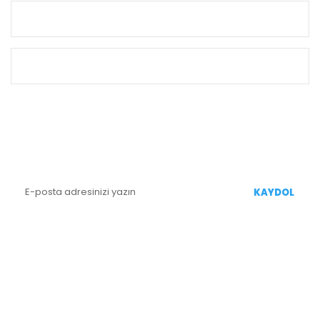
KURUMSAL
ALIŞVERİŞ
E-BÜLTEN KAYIT
Yenililiklerden Haberdar Olmak İçin Kaydolun
KAYDOL
BİZİ TAKİP EDİN