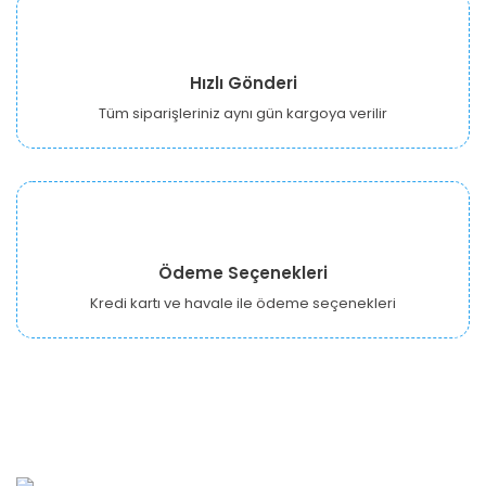
Hızlı Gönderi
Tüm siparişleriniz aynı gün kargoya verilir
Ödeme Seçenekleri
Kredi kartı ve havale ile ödeme seçenekleri
URBANGARDEN Tarım ve Sanayi LTD.
Oğuzlar Mah. 1388. Cadde No: 32-B Çankaya/ANKARA