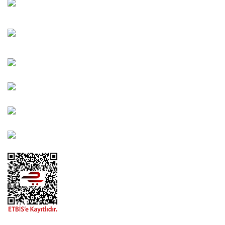
Oğuzlar Mah. 1388. Cadde No: 32-B Çankaya/ANKARA
Bahçelievler Mah. Orhan Şaik Gökyay Sokak No: 8-A
Karşıyaka/İZMİR
Kahramanlar Mah. 1417. Sokak No: 9-AB Konak/İZMİR
Bayındır Mah. 322. Sokak No: 30-2 Muratpaşa/Antalya
0850 582 8940
destek@urbangarden.com.tr