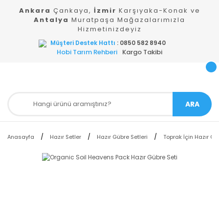
Ankara
Çankaya,
İzmir
Karşıyaka-Konak ve
Antalya
Muratpaşa Mağazalarımızla
Hizmetinizdeyiz
Müşteri Destek Hattı
: 0850 582 8940
Hobi Tarım Rehberi
Kargo Takibi
ARA
Anasayfa
Hazır Setler
Hazır Gübre Setleri
Toprak İçin Hazır Güb