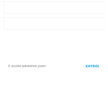
KURUMSAL
ALIŞVERİŞ
E-BÜLTEN KAYIT
Yenililiklerden Haberdar Olmak İçin Kaydolun
KAYDOL
BİZİ TAKİP EDİN