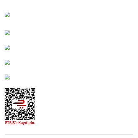
Bahçelievler Mah. Orhan Şaik Gökyay Sokak No: 8-A
Karşıyaka/İZMİR
Kahramanlar Mah. 1417. Sokak No: 9-AB Konak/İZMİR
Bayındır Mah. 322. Sokak No: 30-2 Muratpaşa/Antalya
0850 582 8940
destek@urbangarden.com.tr