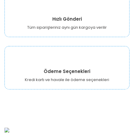
Hızlı Gönderi
Tüm siparişleriniz aynı gün kargoya verilir
Ödeme Seçenekleri
Kredi kartı ve havale ile ödeme seçenekleri
URBANGARDEN Tarım ve Sanayi LTD.
Oğuzlar Mah. 1388. Cadde No: 32-B Çankaya/ANKARA