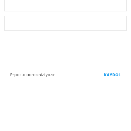
KURUMSAL
ALIŞVERİŞ
E-BÜLTEN KAYIT
Yenililiklerden Haberdar Olmak İçin Kaydolun
KAYDOL
BİZİ TAKİP EDİN