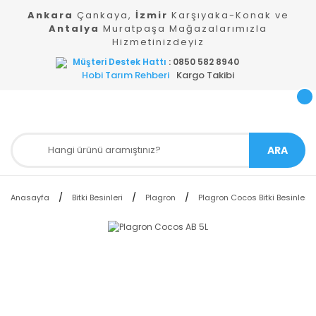
Ankara
Çankaya,
İzmir
Karşıyaka-Konak ve
Antalya
Muratpaşa Mağazalarımızla
Hizmetinizdeyiz
Müşteri Destek Hattı
: 0850 582 8940
Hobi Tarım Rehberi
Kargo Takibi
ARA
Anasayfa
Bitki Besinleri
Plagron
Plagron Cocos Bitki Besinleri