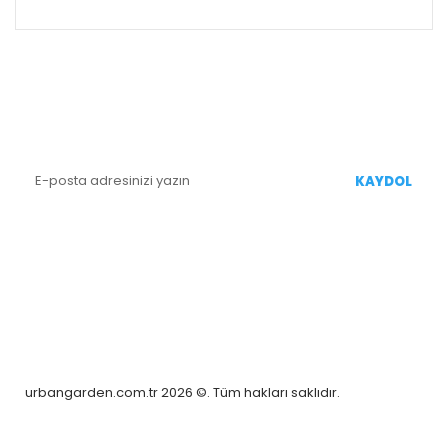
ALIŞVERİŞ
E-BÜLTEN KAYIT
Yenililiklerden Haberdar Olmak İçin Kaydolun
KAYDOL
BİZİ TAKİP EDİN
urbangarden.com.tr 2026 ©. Tüm hakları saklıdır.