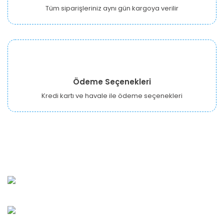
Tüm siparişleriniz aynı gün kargoya verilir
Ödeme Seçenekleri
Kredi kartı ve havale ile ödeme seçenekleri
URBANGARDEN Tarım ve Sanayi LTD.
Oğuzlar Mah. 1388. Cadde No: 32-B Çankaya/ANKARA
Bahçelievler Mah. Orhan Şaik Gökyay Sokak No: 8-A
Karşıyaka/İZMİR