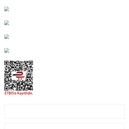
Kahramanlar Mah. 1417. Sokak No: 9-AB Konak/İZMİR
Bayındır Mah. 322. Sokak No: 30-2 Muratpaşa/Antalya
0850 582 8940
destek@urbangarden.com.tr
KURUMSAL