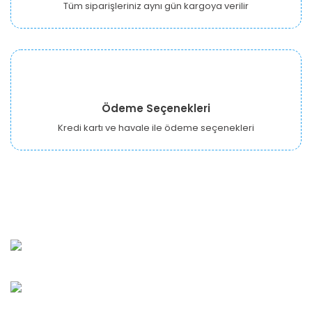
Tüm siparişleriniz aynı gün kargoya verilir
Ödeme Seçenekleri
Kredi kartı ve havale ile ödeme seçenekleri
URBANGARDEN Tarım ve Sanayi LTD.
Oğuzlar Mah. 1388. Cadde No: 32-B Çankaya/ANKARA
Bahçelievler Mah. Orhan Şaik Gökyay Sokak No: 8-A
Karşıyaka/İZMİR