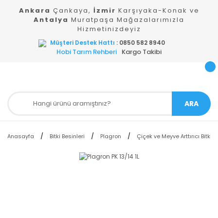
Ankara
Çankaya,
İzmir
Karşıyaka-Konak ve
Antalya
Muratpaşa Mağazalarımızla
Hizmetinizdeyiz
Müşteri Destek Hattı
: 0850 582 8940
Hobi Tarım Rehberi
Kargo Takibi
ARA
Anasayfa
Bitki Besinleri
Plagron
Çiçek ve Meyve Arttırıcı Bitki B