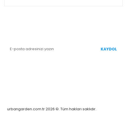
E-BÜLTEN KAYIT
Yenililiklerden Haberdar Olmak İçin Kaydolun
KAYDOL
BİZİ TAKİP EDİN
urbangarden.com.tr 2026 ©. Tüm hakları saklıdır.