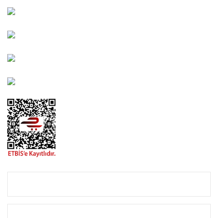
Kahramanlar Mah. 1417. Sokak No: 9-AB Konak/İZMİR
Bayındır Mah. 322. Sokak No: 30-2 Muratpaşa/Antalya
0850 582 8940
destek@urbangarden.com.tr
KURUMSAL
ALIŞVERİŞ